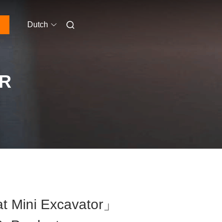
Dutch
OR
t Mini Excavator」