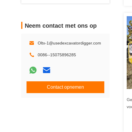
Neem contact met ons op
Oltx-1@usedexcavatordigger.com
0086--15075896285
Contact opnemen
Ge
vo
Ca
ko