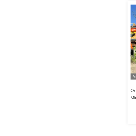
V
Or
Mi
Tw