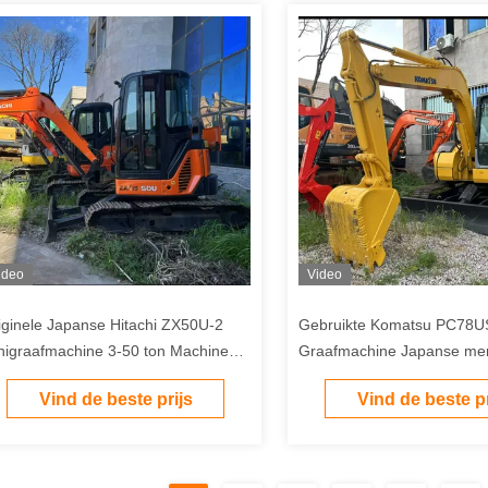
ideo
Video
iginele Japanse Hitachi ZX50U-2
Gebruikte Komatsu PC78US
nigraafmachine 3-50 ton Machines
Graafmachine Japanse me
eedehands Rupsgraafmachine
Geïmporteerde motor Lage
Vind de beste prijs
Vind de beste pr
Hydraulische Crawler