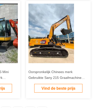
 Mini
Oorspronkelijk Chinees merk
rk
Gebruikte Sany 215 Graafmachine
rs
Lage prijs Sany 215 Digger Te koop
ijs
Vind de beste prijs