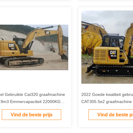
el Gebruikte Cat320 graafmachine
2022 Goede kwaliteit gebru
19m3 Emmercapaciteit 22000KG
CAT305.5e2 graafmachine 5
eedehands graver
kruipgraafmachine te koop
Vind de beste prijs
Vind de beste pr