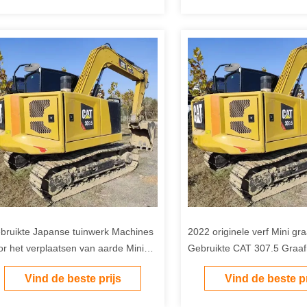
bruikte Japanse tuinwerk Machines
2022 originele verf Mini g
or het verplaatsen van aarde Mini
Gebruikte CAT 307.5 Graa
t307.5 7ton Crawler Excavator te
graver te koop
Vind de beste prijs
Vind de beste pr
op