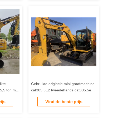
ikte
Gebruikte originele mini graafmachine
,5 ton mini
cat305.5E2 tweedehands cat305.5e2
graver te koop
ijs
Vind de beste prijs