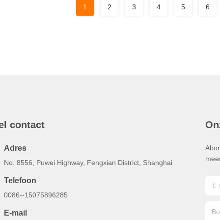
1
2
3
4
5
6
el contact
On
Adres
Abon
meer
No. 8556, Puwei Highway, Fengxian District, Shanghai
Telefoon
0086--15075896285
E-mail