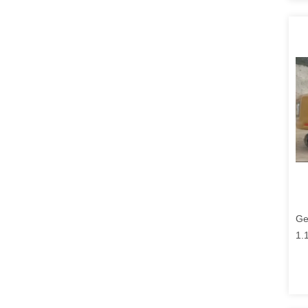
Ge
1.
Tw