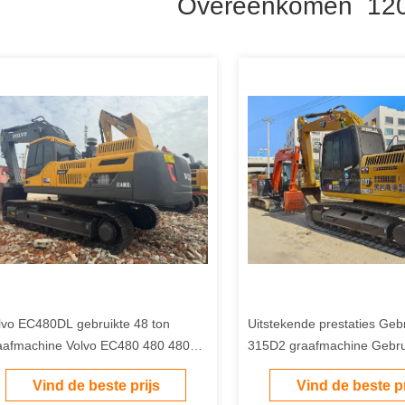
Overeenkomen 120
lvo EC480DL gebruikte 48 ton
Uitstekende prestaties Geb
aafmachine Volvo EC480 480 480DL
315D2 graafmachine Gebru
edkope prijs te koop
Cat305.5e 306D 306E 306
Vind de beste prijs
Vind de beste pr
Cat305.5