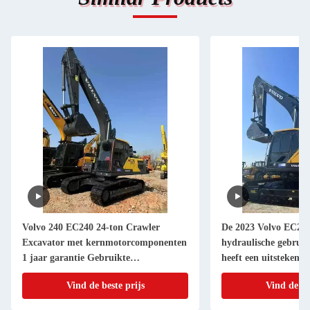
Volvo 240 EC240 24-ton Crawler
De 2023 Volvo EC290
Excavator met kernmotorcomponenten
hydraulische gebrui
1 jaar garantie Gebruikte
heeft een uitstekende
grondverwerkende apparatuur
Complete inventaris e
Vind de beste prijs
Vind de be