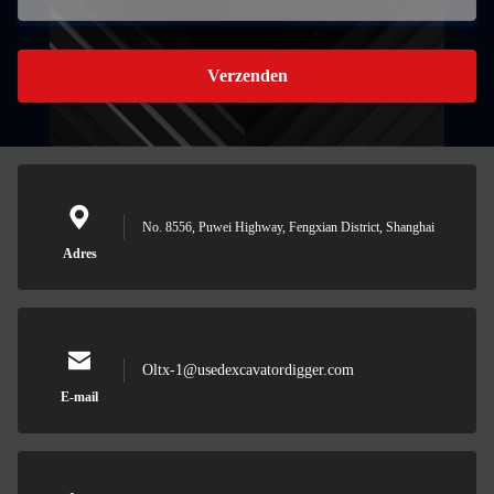
Verzenden
No. 8556, Puwei Highway, Fengxian District, Shanghai
Adres
Oltx-1@usedexcavatordigger.com
E-mail