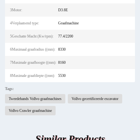
3Motor:
D3.8E
4Verplaatsend type:
Graafmachine
5Geschatte Macht (Kw/rpm):
77.4/2200
6Maximaal graafradius ((mm):
8330
7Maximale graafhoogte ((mm):
8160
8Maximale graafdiepte ((mm):
5530
Tags:
Tweedehands Vollvo graafmachines
Vollvo gecertificeerde excavator
Vollvo Crawler graafmachine
Similar Products