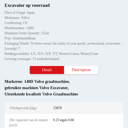
Excavator op voorraad
Place of Origin: Japan
Merknaam: Vollvo
Certificering: CE
Modelnummer: 140D
Minimum Order Quantity: 1Unit
Prijs: Onderhandelbaar
Packaging Details: To better ensure the safety of your goods, professional, environmentally friendly, convenient and efficient packaging services will be provided.
Levertijd: 7
Betalingscondities: L/C, D/A, D/P, T/T, Western Union, MoneyGram
Levering vermogen: 15 eenheden/maand
Detail
Description
Markeren:
140D Volvo graafmachine
,
gebruikte machines Volvo Excavator
,
Uitstekende kwaliteit Volvo Graafmachine
1Werkgewicht ((kg):
15870
2De capaciteit van de emmer
0.25 tegen 0.66
((m3):