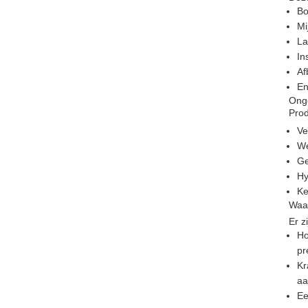
Bo
Mi
La
In
Af
En
Onge
Pro
Ve
We
Ge
Hy
Ke
Waa
Er z
Ho
pr
Kr
aa
Ee