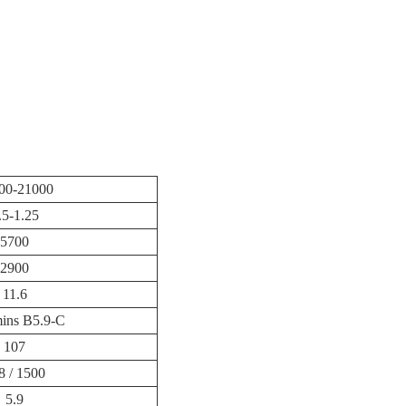
00-21000
.5-1.25
5700
2900
11.6
ns B5.9-C
107
8 / 1500
5.9