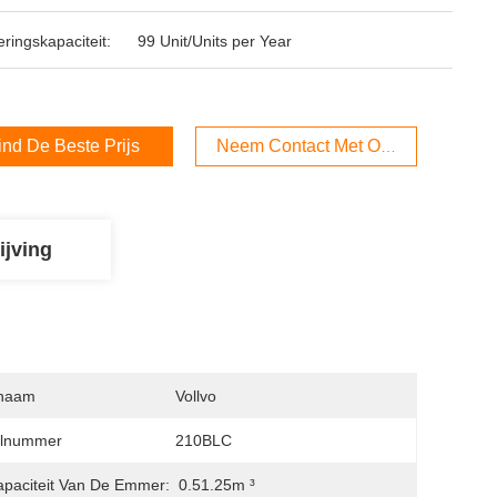
ringskapaciteit:
99 Unit/Units per Year
ind De Beste Prijs
Neem Contact Met Ons Op
ijving
naam
Vollvo
lnummer
210BLC
paciteit Van De Emmer:
0.51.25m ³