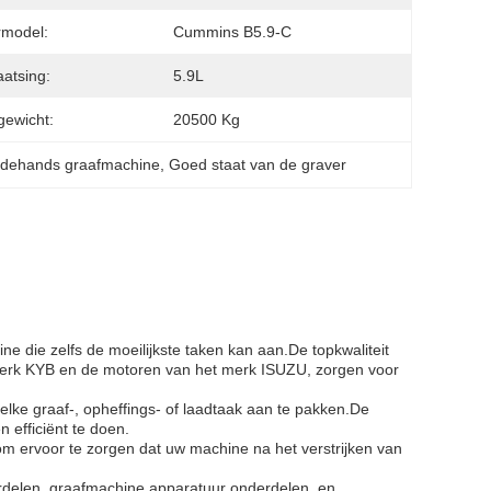
rmodel:
Cummins B5.9-C
aatsing:
5.9L
ewicht:
20500 Kg
dehands graafmachine
, 
Goed staat van de graver
e die zelfs de moeilijkste taken kan aan.De topkwaliteit
 merk KYB en de motoren van het merk ISUZU, zorgen voor
ke graaf-, opheffings- of laadtaak aan te pakken.De
 efficiënt te doen.
.om ervoor te zorgen dat uw machine na het verstrijken van
erdelen, graafmachine apparatuur onderdelen, en