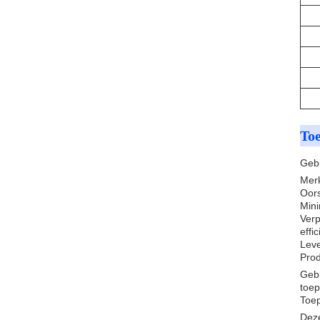
Toe
Gebr
Mer
Oor
Mini
Verp
effi
Leve
Prod
Gebr
toep
Toe
Deze