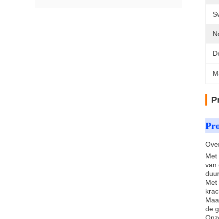
S
N
D
M
P
Pro
Over
Met 
van 
duur
Met 
krac
Maar
de g
Onze