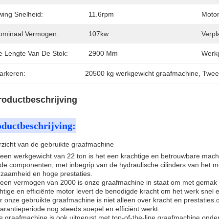
wing Snelheid:
11.6rpm
Moto
ominaal Vermogen:
107kw
Verpl
e Lengte Van De Stok:
2900 Mm
Werkg
arkeren:
20500 kg werkgewicht graafmachine
, 
Twee
roductbeschrijving
ductbeschrijving:
zicht van de gebruikte graafmachine
een werkgewicht van 22 ton is het een krachtige en betrouwbare machin
de componenten, met inbegrip van de hydraulische cilinders van het
zaamheid en hoge prestaties.
een vermogen van 2000 is onze graafmachine in staat om met gemak el
htige en efficiënte motor levert de benodigde kracht om het werk snel en
 onze gebruikte graafmachine is niet alleen over kracht en prestaties
arantieperiode nog steeds soepel en efficiënt werkt.
 graafmachine is ook uitgerust met top-of-the-line graafmachine ond