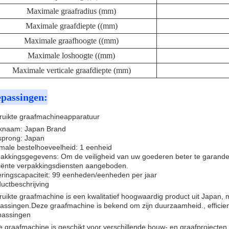
Maximale graafradius (mm)
Maximale graafdiepte ((mm)
Maximale graafhoogte ((mm)
Maximale loshoogte ((mm)
Maximale verticale graafdiepte (mm)
passingen:
uikte graafmachineapparatuur
knaam: Japan Brand
sprong: Japan
male bestelhoeveelheid: 1 eenheid
akkingsgegevens: Om de veiligheid van uw goederen beter te garandere
ciënte verpakkingsdiensten aangeboden.
ringscapaciteit: 99 eenheden/eenheden per jaar
uctbeschrijving
uikte graafmachine is een kwalitatief hoogwaardig product uit Japan
assingen.Deze graafmachine is bekend om zijn duurzaamheid., efficie
passingen
 graafmachine is geschikt voor verschillende bouw- en graafprojecten,