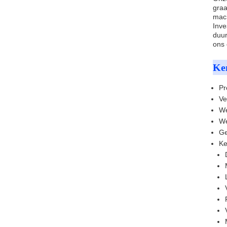
graa
mach
Inve
duur
ons 
Ke
Pr
Ve
We
We
Ge
Ke