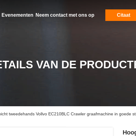
Evenementen
Neem contact met ons op
Citaat
ETAILS VAN DE PRODUCT
cht tweedehands Vollvo EC210BLC Crawler graafmachine in goede st
Hoog