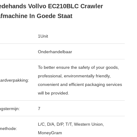
dehands Vollvo EC210BLC Crawler
fmachine In Goede Staat
1Unit
Onderhandelbaar
To better ensure the safety of your goods,
professional, environmentally friendly,
ardverpakking:
convenient and efficient packaging services
will be provided.
ngstermijn:
7
L/C, D/A, D/P, T/T, Western Union,
methode:
MoneyGram