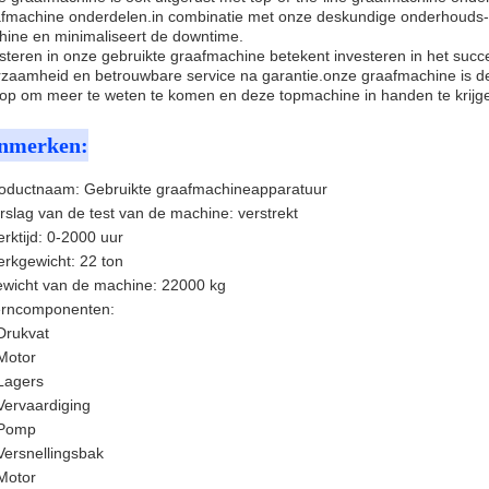
fmachine onderdelen.in combinatie met onze deskundige onderhouds- 
ine en minimaliseert de downtime.
steren in onze gebruikte graafmachine betekent investeren in het succe
zaamheid en betrouwbare service na garantie.onze graafmachine is d
op om meer te weten te komen en deze topmachine in handen te krijg
nmerken:
oductnaam: Gebruikte graafmachineapparatuur
rslag van de test van de machine: verstrekt
rktijd: 0-2000 uur
rkgewicht: 22 ton
wicht van de machine: 22000 kg
rncomponenten:
Drukvat
Motor
Lagers
Vervaardiging
Pomp
Versnellingsbak
Motor