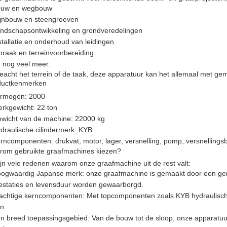
uw en wegbouw
jnbouw en steengroeven
ndschapsontwikkeling en grondveredelingen
stallatie en onderhoud van leidingen
braak en terreinvoorbereiding
 nog veel meer.
acht het terrein of de taak, deze apparatuur kan het allemaal met ge
ductkenmerken
rmogen: 2000
rkgewicht: 22 ton
wicht van de machine: 22000 kg
draulische cilindermerk: KYB
rncomponenten: drukvat, motor, lager, versnelling, pomp, versnellings
rom gebruikte graafmachines kiezen?
ijn vele redenen waarom onze graafmachine uit de rest valt:
ogwaardig Japanse merk: onze graafmachine is gemaakt door een g
estaties en levensduur worden gewaarborgd.
achtige kerncomponenten: Met topcomponenten zoals KYB hydraulische c
n.
n breed toepassingsgebied: Van de bouw tot de sloop, onze apparatuur 