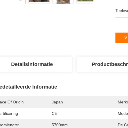
Toeleve
V
Detailsinformatie
Productbeschr
edetailleerde Informatie
ace Of Origin
Japan
Merk
rtificering
CE
Mode
oomlengte:
5700mm
De Ca