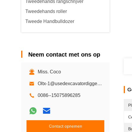
Tweedehands rangschrijver
Tweedehands roller
Tweede Handbulldozer
Neem contact met ons op
Miss. Coco
Oltx-1@usedexcavatordigger.com
G
0086--15075896285
Pl
Ce
Contact opnemen
B