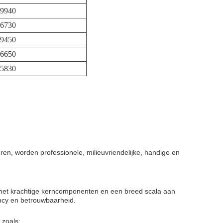
9940
6730
9450
6650
5830
n, worden professionele, milieuvriendelijke, handige en
, met krachtige kerncomponenten en een breed scala aan
ncy en betrouwbaarheid.
 zoals: