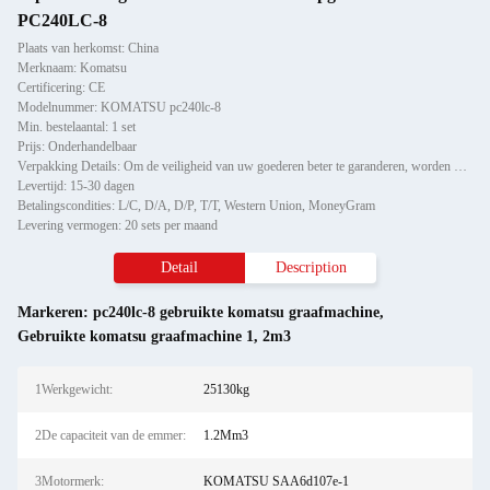
PC240LC-8
Plaats van herkomst: China
Merknaam: Komatsu
Certificering: CE
Modelnummer: KOMATSU pc240lc-8
Min. bestelaantal: 1 set
Prijs: Onderhandelbaar
Verpakking Details: Om de veiligheid van uw goederen beter te garanderen, worden professionele, milieuvriendelijke, hand
Levertijd: 15-30 dagen
Betalingscondities: L/C, D/A, D/P, T/T, Western Union, MoneyGram
Levering vermogen: 20 sets per maand
Detail
Description
Markeren:
pc240lc-8 gebruikte komatsu graafmachine
,
Gebruikte komatsu graafmachine 1
,
2m3
1Werkgewicht:
25130kg
2De capaciteit van de emmer:
1.2Mm3
3Motormerk:
KOMATSU SAA6d107e-1