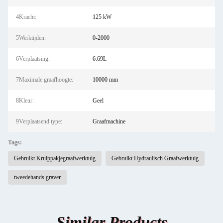
4Kracht:
125 kW
5Werktijden:
0-2000
6Verplaatsing:
6.69L
7Maximale graafhoogte:
10000 mm
8Kleur:
Geel
9Verplaatsend type:
Graafmachine
Tags:
Gebruikt Kruippakjegraafwerktuig
Gebruikt Hydraulisch Graafwerktuig
tweedehands graver
Similar Products