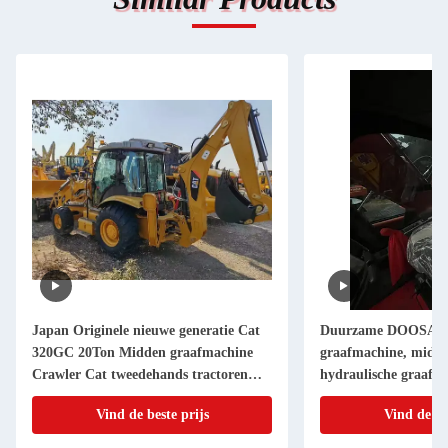
Japan Originele nieuwe generatie Cat
Duurzame DOOSAN
320GC 20Ton Midden graafmachine
graafmachine, midde
Crawler Cat tweedehands tractoren
hydraulische graafm
Cat320GC voor verkoop Crawler
wegbouw/huis sloop
Vind de beste prijs
Vind de be
landbouwgrond