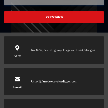
Verzenden
No. 8556, Puwei Highway, Fengxian District, Shanghai
Adres
Oltx-1@usedexcavatordigger.com
E-mail