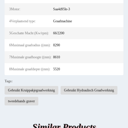
3Motor:
Saa4d95le-3
4Verplaatsend type:
Graafmachine
5Geschatte Macht (Kw/rpm):
66/2200
6Maximaal graafradius ((mm):
8290
7Maximale graafhoogte ((mm):
8610
8Maximale graafdiepte ((mm):
5520
Tags:
Gebruikt Kruippakjegraafwerktuig
Gebruikt Hydraulisch Graafwerktuig
tweedehands graver
Similar Products