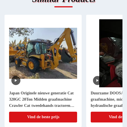
Japan Originele nieuwe generatie Cat
Duurzame DOOSAN
320GC 20Ton Midden graafmachine
graafmachine, midde
Crawler Cat tweedehands tractoren
hydraulische graafm
Cat320GC voor verkoop Crawler
wegbouw/huis sloop
Vind de beste prijs
Vind de be
landbouwgrond