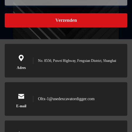
Verzenden
No. 8556, Puwei Highway, Fengxian District, Shanghai
Adres
Oltx-1@usedexcavatordigger.com
E-mail