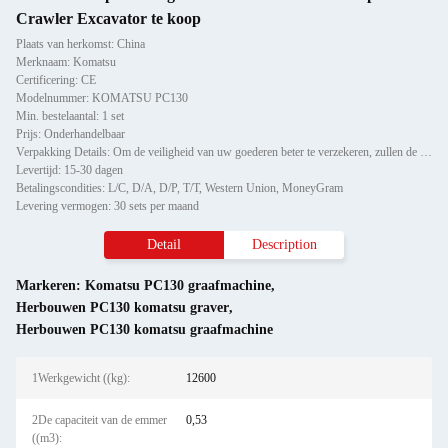
Crawler Excavator te koop
Plaats van herkomst: China
Merknaam: Komatsu
Certificering: CE
Modelnummer: KOMATSU PC130
Min. bestelaantal: 1 set
Prijs: Onderhandelbaar
Verpakking Details: Om de veiligheid van uw goederen beter te verzekeren, zullen de professionele, milieuvriendelijke, g
Levertijd: 15-30 dagen
Betalingscondities: L/C, D/A, D/P, T/T, Western Union, MoneyGram
Levering vermogen: 30 sets per maand
Detail
Description
Markeren:
Komatsu PC130 graafmachine
,
Herbouwen PC130 komatsu graver
,
Herbouwen PC130 komatsu graafmachine
1Werkgewicht ((kg):
12600
2De capaciteit van de emmer
0,53
((m3):