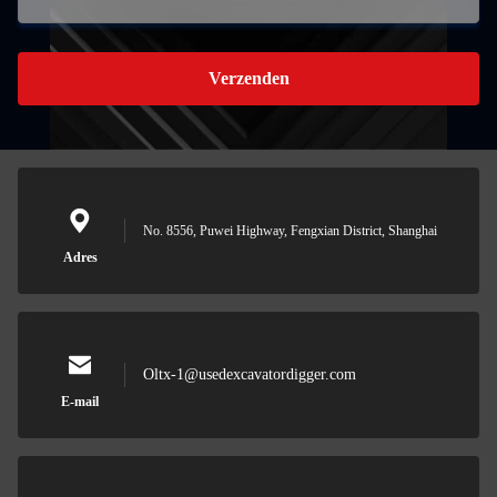
Verzenden
No. 8556, Puwei Highway, Fengxian District, Shanghai
Adres
Oltx-1@usedexcavatordigger.com
E-mail