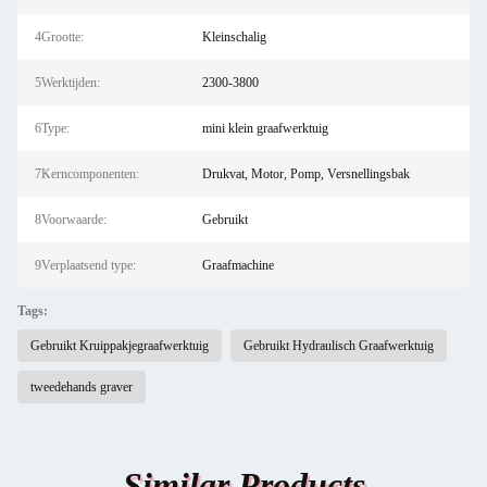
4Grootte:
Kleinschalig
5Werktijden:
2300-3800
6Type:
mini klein graafwerktuig
7Kerncomponenten:
Drukvat, Motor, Pomp, Versnellingsbak
8Voorwaarde:
Gebruikt
9Verplaatsend type:
Graafmachine
Tags:
Gebruikt Kruippakjegraafwerktuig
Gebruikt Hydraulisch Graafwerktuig
tweedehands graver
Similar Products