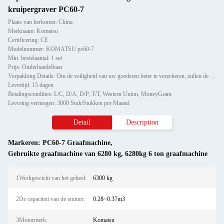
kruipergraver PC60-7
Plaats van herkomst: China
Merknaam: Komatsu
Certificering: CE
Modelnummer: KOMATSU pc60-7
Min. bestelaantal: 1 set
Prijs: Onderhandelbaar
Verpakking Details: Om de veiligheid van uw goederen beter te verzekeren, zullen de professionele, milieuvriendelijke, g
Levertijd: 15 dagen
Betalingscondities: L/C, D/A, D/P, T/T, Western Union, MoneyGram
Levering vermogen: 3000 Stuk/Stukken per Maand
Detail
Description
Markeren:
PC60-7 Graafmachine
,
Gebruikte graafmachine van 6280 kg
,
6280kg 6 ton graafmachine
1Werkgewicht van het geheel:
6300 kg
2De capaciteit van de emmer:
0.28~0.37m3
3Motormerk:
Komatsu