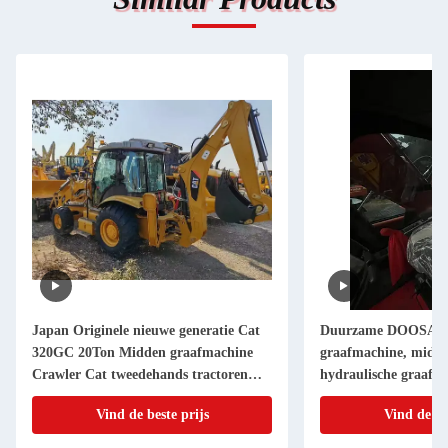
Japan Originele nieuwe generatie Cat
Duurzame DOOSAN
320GC 20Ton Midden graafmachine
graafmachine, midde
Crawler Cat tweedehands tractoren
hydraulische graafm
Cat320GC voor verkoop Crawler
wegbouw/huis sloop
Vind de beste prijs
Vind de be
landbouwgrond