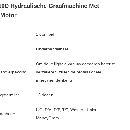
0D Hydraulische Graafmachine Met
-Motor
1 eenheid
Onderhandelbaar
Om de veiligheid van uw goederen beter te
ardverpakking:
verzekeren, zullen de professionele,
milieuvriendelijke, g
ngstermijn:
15 dagen
L/C, D/A, D/P, T/T, Western Union,
methode:
MoneyGram