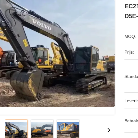
EC21
D5E
MOQ:
Prijs:
Standa
Leveri
Betaal