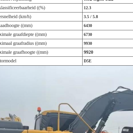
lassificeerbaarheid ((%)
12.3
rsnelheid (km/h)
3.5 / 5.8
laadhoogte ((mm)
6430
imale graafdiepte ((mm)
6730
imaal graafradius ((mm)
9930
imale graafhoogte ((mm)
9920
tormodel
D5E