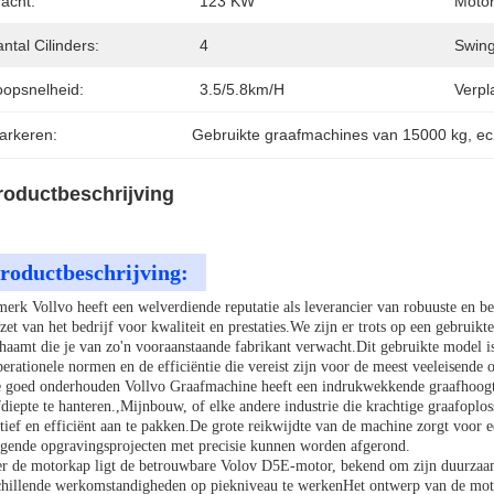
acht:
123 KW
Moto
ntal Cilinders:
4
Swing
oopsnelheid:
3.5/5.8km/h
Verpl
arkeren:
Gebruikte graafmachines van 15000 kg
, 
ec
roductbeschrijving
roductbeschrijving:
merk Vollvo heeft een welverdiende reputatie als leverancier van robuuste en 
zet van het bedrijf voor kwaliteit en prestaties.We zijn er trots op een gebruik
chaamt die je van zo'n vooraanstaande fabrikant verwacht.Dit gebruikte model 
perationele normen en de efficiëntie die vereist zijn voor de meest veeleisende 
 goed onderhouden Vollvo Graafmachine heeft een indrukwekkende graafhoog
fdiepte te hanteren.,Mijnbouw, of elke andere industrie die krachtige graafoplo
ctief en efficiënt aan te pakken.De grote reikwijdte van de machine zorgt voor e
agende opgravingsprojecten met precisie kunnen worden afgerond.
r de motorkap ligt de betrouwbare Volov D5E-motor, bekend om zijn duurzaamhe
chillende werkomstandigheden op piekniveau te werkenHet ontwerp van de motor 