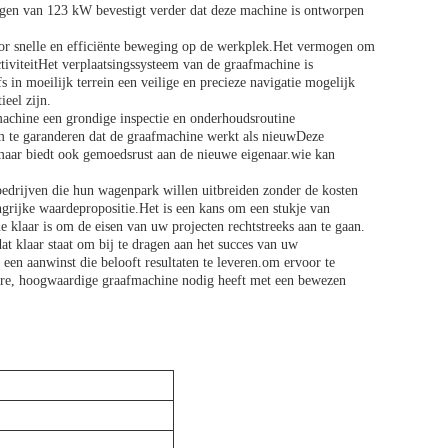
gen van 123 kW bevestigt verder dat deze machine is ontworpen
oor snelle en efficiënte beweging op de werkplek.Het vermogen om
ctiviteitHet verplaatsingssysteem van de graafmachine is
in moeilijk terrein een veilige en precieze navigatie mogelijk
ieel zijn.
achine een grondige inspectie en onderhoudsroutine
m te garanderen dat de graafmachine werkt als nieuwDeze
 maar biedt ook gemoedsrust aan de nieuwe eigenaar.wie kan
 bedrijven die hun wagenpark willen uitbreiden zonder de kosten
rijke waardepropositie.Het is een kans om een stukje van
e klaar is om de eisen van uw projecten rechtstreeks aan te gaan.
t klaar staat om bij te dragen aan het succes van uw
een aanwinst die belooft resultaten te leveren.om ervoor te
are, hoogwaardige graafmachine nodig heeft met een bewezen