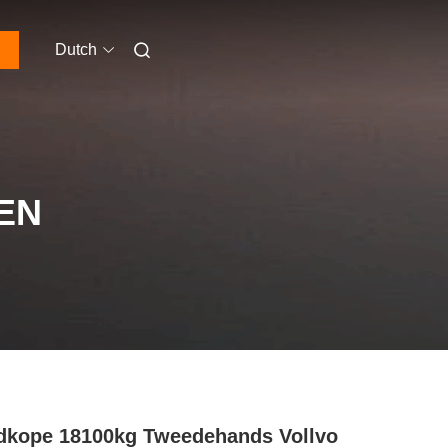
Dutch
EN
kope 18100kg Tweedehands Vollvo