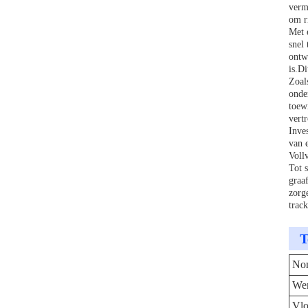
verm
om r
Met 
snel
ontw
is.Di
Zoal
onde
toew
vert
Inve
van 
Voll
Tot 
graa
zorg
trac
T
Nom
Wer
Vlo