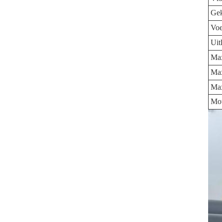
Gek
Voe
Uit
Max
Max
Max
Mo