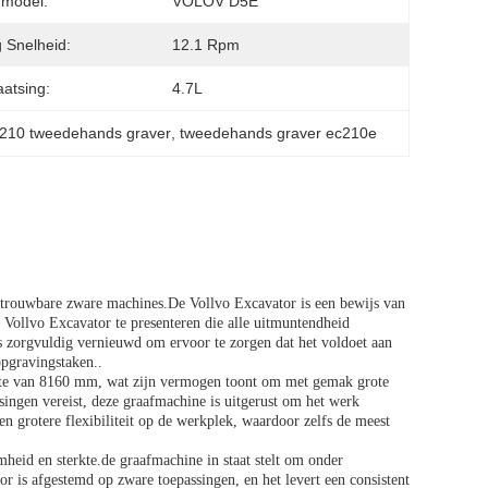
rmodel:
VOLOV D5E
 Snelheid:
12.1 Rpm
aatsing:
4.7L
210 tweedehands graver
, 
tweedehands graver ec210e
betrouwbare zware machines.De Vollvo Excavator is een bewijs van
te Vollvo Excavator te presenteren die alle uitmuntendheid
is zorgvuldig vernieuwd om ervoor te zorgen dat het voldoet aan
opgravingstaken..
te van 8160 mm, wat zijn vermogen toont om met gemak grote
ssingen vereist, deze graafmachine is uitgerust om het werk
en grotere flexibiliteit op de werkplek, waardoor zelfs de meest
id en sterkte.de graafmachine in staat stelt om onder
is afgestemd op zware toepassingen, en het levert een consistent