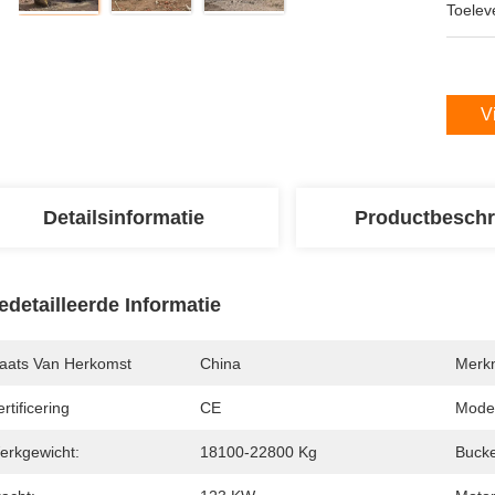
Toeleve
V
Detailsinformatie
Productbeschr
edetailleerde Informatie
laats Van Herkomst
China
Merk
rtificering
CE
Mode
erkgewicht:
18100-22800 Kg
Bucke