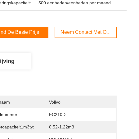
ringskapaciteit:
500 eenheden/eenheden per maand
ind De Beste Prijs
Neem Contact Met Ons Op
ijving
naam
Vollvo
lnummer
EC210D
tcapaciteit1m3ty:
0.52-1.22m3