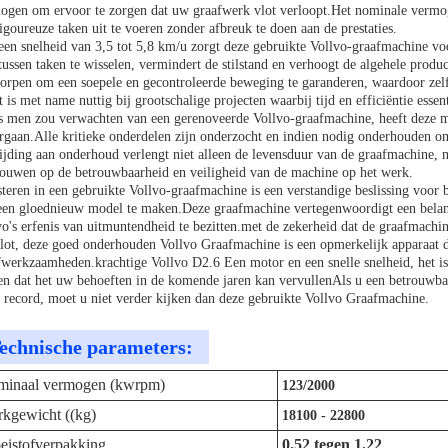
ogen om ervoor te zorgen dat uw graafwerk vlot verloopt.Het nominale vermo
igoureuze taken uit te voeren zonder afbreuk te doen aan de prestaties.
een snelheid van 3,5 tot 5,8 km/u zorgt deze gebruikte Vollvo-graafmachine v
 tussen taken te wisselen, vermindert de stilstand en verhoogt de algehele produ
orpen om een soepele en gecontroleerde beweging te garanderen, waardoor zelfs 
t is met name nuttig bij grootschalige projecten waarbij tijd en efficiëntie essent
s men zou verwachten van een gerenoveerde Vollvo-graafmachine, heeft deze m
rgaan.Alle kritieke onderdelen zijn onderzocht en indien nodig onderhouden o
ijding aan onderhoud verlengt niet alleen de levensduur van de graafmachine,
rouwen op de betrouwbaarheid en veiligheid van de machine op het werk.
steren in een gebruikte Vollvo-graafmachine is een verstandige beslissing voor
een gloednieuw model te maken.Deze graafmachine vertegenwoordigt een belang
vo's erfenis van uitmuntendheid te bezitten.met de zekerheid dat de graafmachin
slot, deze goed onderhouden Vollvo Graafmachine is een opmerkelijk apparaat da
fwerkzaamheden.krachtige Vollvo D2.6 Een motor en een snelle snelheid, het is 
en dat het uw behoeften in de komende jaren kan vervullenAls u een betrouwb
k record, moet u niet verder kijken dan deze gebruikte Vollvo Graafmachine.
echnische parameters:
inaal vermogen (kwrpm)
123/2000
kgewicht ((kg)
18100 - 22800
eistofverpakking
0.52 tegen 1.22