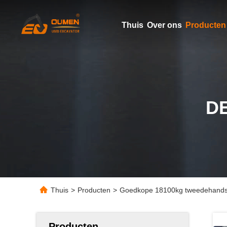
Thuis
Over ons
Producten
D
Thuis
>
Producten
>
Goedkope 18100kg tweedehands 
Producten