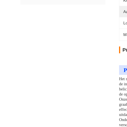
Kr
Aa
L
M
P
P
Het 
de in
beli
de o
Onze
graa
effe
uitd
Onde
vers