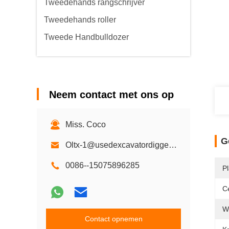
Tweedehands rangschrijver
Tweedehands roller
Tweede Handbulldozer
Neem contact met ons op
Miss. Coco
G
Oltx-1@usedexcavatordigger.com
0086--15075896285
P
Ce
W
Contact opnemen