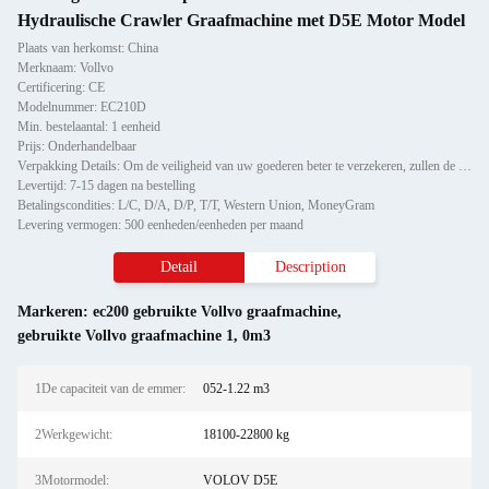
Hydraulische Crawler Graafmachine met D5E Motor Model
Plaats van herkomst: China
Merknaam: Vollvo
Certificering: CE
Modelnummer: EC210D
Min. bestelaantal: 1 eenheid
Prijs: Onderhandelbaar
Verpakking Details: Om de veiligheid van uw goederen beter te verzekeren, zullen de professionele, milieuvriendelijke, g
Levertijd: 7-15 dagen na bestelling
Betalingscondities: L/C, D/A, D/P, T/T, Western Union, MoneyGram
Levering vermogen: 500 eenheden/eenheden per maand
Detail
Description
Markeren:
ec200 gebruikte Vollvo graafmachine
,
gebruikte Vollvo graafmachine 1
,
0m3
1De capaciteit van de emmer:
052-1.22 m3
2Werkgewicht:
18100-22800 kg
3Motormodel:
VOLOV D5E