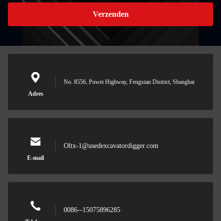
Verzenden
No. 8556, Puwei Highway, Fengxian District, Shanghai
Adres
Oltx-1@usedexcavatordigger.com
E-mail
0086--15075896285