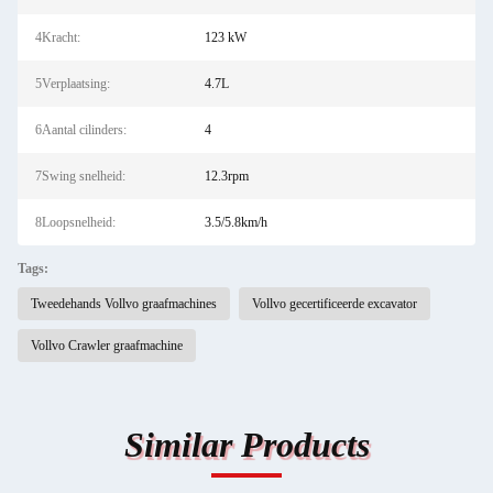
4Kracht:
123 kW
5Verplaatsing:
4.7L
6Aantal cilinders:
4
7Swing snelheid:
12.3rpm
8Loopsnelheid:
3.5/5.8km/h
Tags:
Tweedehands Vollvo graafmachines
Vollvo gecertificeerde excavator
Vollvo Crawler graafmachine
Similar Products