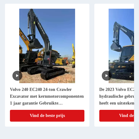
Volvo 240 EC240 24-ton Crawler
De 2023 Volvo EC290
Excavator met kernmotorcomponenten
hydraulische gebrui
1 jaar garantie Gebruikte
heeft een uitstekende
grondverwerkende apparatuur
Complete inventaris e
Vind de beste prijs
Vind de be