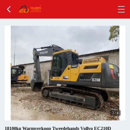
2
/
4
18100kg Warmverkoop Tweedehands Vollvo EC210D