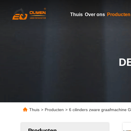
Thuis
Over ons
Producten
D
Thuis
>
Producten
>
6 cilinders zware graafmachine
Producten