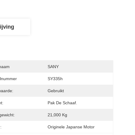
ijving
naam
SANY
lnummer
SY335h
waarde:
Gebruikt
t:
Pak De Schaaf.
ewicht:
21,000 Kg
:
Originele Japanse Motor