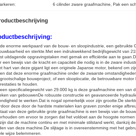
arkeren:
6 cilinder zware graafmachine
, 
Pak een sc
roductbeschrijving
oductbeschrijving:
de enorme werkpaard van de bouw- en sloopindustrie, een gebruikte G
ouwbaarheid en sterkte.Met een indrukwekkend bedrijfsgewicht van 2
t uitdagende opgravingstaken met gemak en efficiëntie aan te gaan.D
 een bewijs van de kracht en capaciteit die nodig is in de zware indus
et hart van deze gigant ligt een originele Japanse motor, bekend om 
en dat deze enorme graafmachine onder de zwaarste omstandigheden 
grootschalige bouwproject, of een slooplocatie, de betrouwbare motor
restaties te houden.
een specificatiegewicht van 29.000 kg is deze graafmachine een van d
eken van gebouwenDe robuuste constructie en geavanceerde hydraulic
ndigheid te werken.Dat is nogal opmerkelijk voor zijn grootte.De sterk
door deze door de hardste materialen kan graven zonder enige afbreu
taat van deze gebruikte grote graafmachine is een bewijs van de bouw
rhouden om ervoor te zorgen dat het voldoet aan de hoogste normen inz
zijn dat de machine continu en met minimale stilstand werkt, dankzij de
en van deze machine.De slijtage is in overeenstemming met het gebru
le wijze belemmeren.