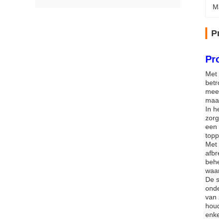
M
P
Pr
Met 
betr
mees
maar
In h
zorg
een 
topp
Met 
afbr
behe
waar
De s
onde
van 
houd
enke