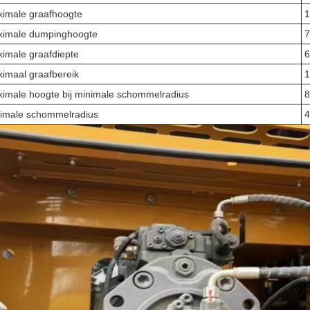
imale graafhoogte
imale dumpinghoogte
imale graafdiepte
imaal graafbereik
imale hoogte bij minimale schommelradius
imale schommelradius