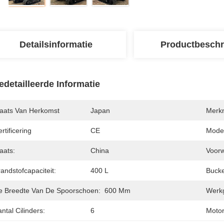
Detailsinformatie
Productbeschr
edetailleerde Informatie
laats Van Herkomst
Japan
Merk
rtificering
CE
Mode
aats:
China
Voor
andstofcapaciteit:
400 L
Bucke
e Breedte Van De Spoorschoen:
600 Mm
Werkg
ntal Cilinders:
6
Motor