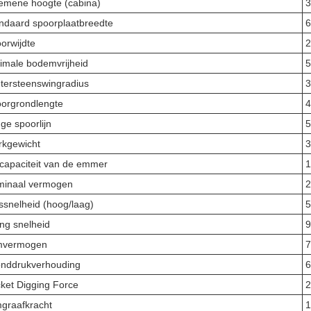
emene hoogte (cabina)
ndaard spoorplaatbreedte
orwijdte
imale bodemvrijheid
tersteenswingradius
orgrondlengte
ge spoorlijn
kgewicht
3
capaciteit van de emmer
1
inaal vermogen
2
ssnelheid (hoog/laag)
5
ng snelheid
9
mvermogen
nddrukverhouding
6
ket Digging Force
2
graafkracht
1