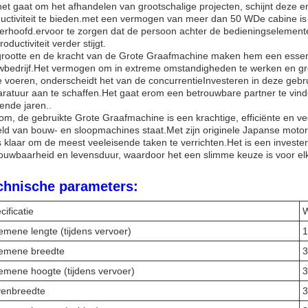
het gaat om het afhandelen van grootschalige projecten, schijnt dez
uctiviteit te bieden.met een vermogen van meer dan 50 WDe cabine is
erhoofd.ervoor te zorgen dat de persoon achter de bedieningselement
roductiviteit verder stijgt.
rootte en de kracht van de Grote Graafmachine maken hem een essent
bedrijf.Het vermogen om in extreme omstandigheden te werken en g
te voeren, onderscheidt het van de concurrentieInvesteren in deze gebr
ratuur aan te schaffen.Het gaat erom een betrouwbare partner te vinde
nde jaren..
om, de gebruikte Grote Graafmachine is een krachtige, efficiënte en ve
ld van bouw- en sloopmachines staat.Met zijn originele Japanse motorH
s klaar om de meest veeleisende taken te verrichten.Het is een investeri
ouwbaarheid en levensduur, waardoor het een slimme keuze is voor elk b
chnische parameters:
cificatie
emene lengte (tijdens vervoer)
emene breedte
emene hoogte (tijdens vervoer)
enbreedte