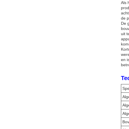
Als 
prod
acht
de p
De g
bouw
uit 
appa
kome
Kort
were
en i
betr
Te
Spe
Alg
Alg
Alg
Bov