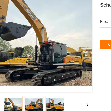
Sch
Prijs:
V