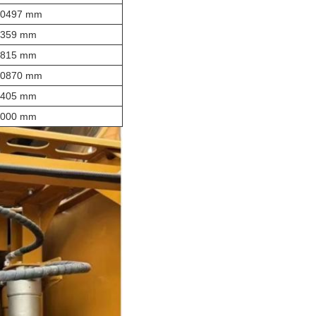
10497 mm
7359 mm
6815 mm
10870 mm
8405 mm
4000 mm