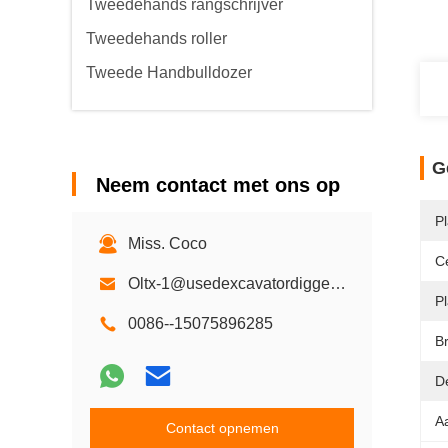
Tweedehands rangschrijver
Tweedehands roller
Tweede Handbulldozer
G
Neem contact met ons op
P
Miss. Coco
Ce
Oltx-1@usedexcavatordigger.com
Pl
0086--15075896285
Br
D
Aa
Contact opnemen