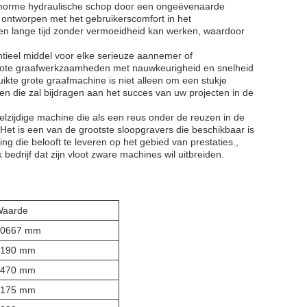
e enorme hydraulische schop door een ongeëvenaarde
 ontworpen met het gebruikerscomfort in het
en lange tijd zonder vermoeidheid kan werken, waardoor
ieel middel voor elke serieuze aannemer of
rote graafwerkzaamheden met nauwkeurigheid en snelheid
uikte grote graafmachine is niet alleen om een stukje
n die zal bijdragen aan het succes van uw projecten in de
elzijdige machine die als een reus onder de reuzen in de
et is een van de grootste sloopgravers die beschikbaar is
ng die belooft te leveren op het gebied van prestaties.,
edrijf dat zijn vloot zware machines wil uitbreiden.
Waarde
10667 mm
3190 mm
3470 mm
3175 mm