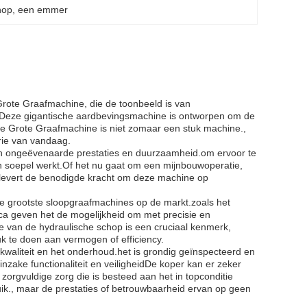
hop
, 
een emmer
rote Graafmachine, die de toonbeeld is van
1Deze gigantische aardbevingsmachine is ontworpen om de
e Grote Graafmachine is niet zomaar een stuk machine.,
trie van vandaag.
zijn ongeëvenaarde prestaties en duurzaamheid.om ervoor te
soepel werkt.Of het nu gaat om een mijnbouwoperatie,
 levert de benodigde kracht om deze machine op
e grootste sloopgraafmachines op de markt.zoals het
a geven het de mogelijkheid om met precisie en
te van de hydraulische schop is een cruciaal kenmerk,
k te doen aan vermogen of efficiency.
kwaliteit en het onderhoud.het is grondig geïnspecteerd en
ake functionaliteit en veiligheidDe koper kan er zeker
 zorgvuldige zorg die is besteed aan het in topconditie
ik., maar de prestaties of betrouwbaarheid ervan op geen