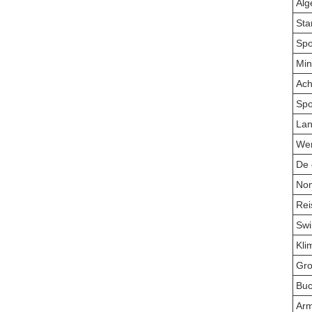
Alg
Sta
Spo
Min
Ach
Spo
Lan
Wer
De 
Nom
Rei
Swi
Kli
Gro
Buc
Arm