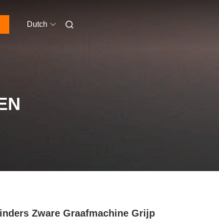
Dutch
EN
linders Zware Graafmachine Grijp