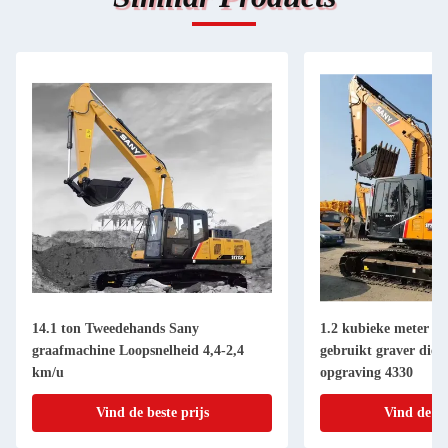
14.1 ton Tweedehands Sany
1.2 kubieke meter g
graafmachine Loopsnelheid 4,4-2,4
gebruikt graver diep
km/u
opgraving 4330
Vind de beste prijs
Vind de be