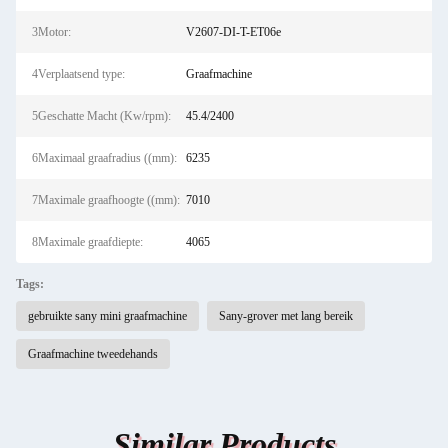
3Motor:
V2607-DI-T-ET06e
4Verplaatsend type:
Graafmachine
5Geschatte Macht (Kw/rpm):
45.4/2400
6Maximaal graafradius ((mm):
6235
7Maximale graafhoogte ((mm):
7010
8Maximale graafdiepte:
4065
Tags:
gebruikte sany mini graafmachine
Sany-grover met lang bereik
Graafmachine tweedehands
Similar Products