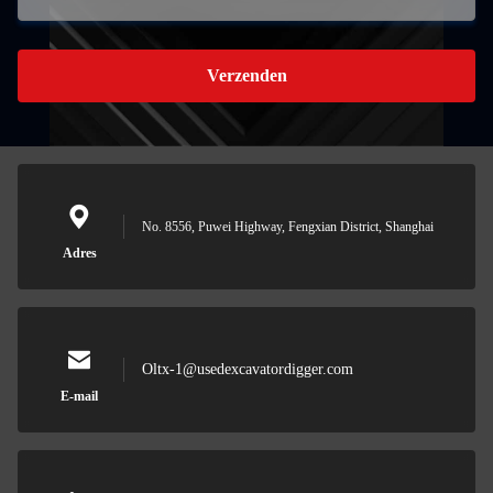
Verzenden
No. 8556, Puwei Highway, Fengxian District, Shanghai
Adres
Oltx-1@usedexcavatordigger.com
E-mail