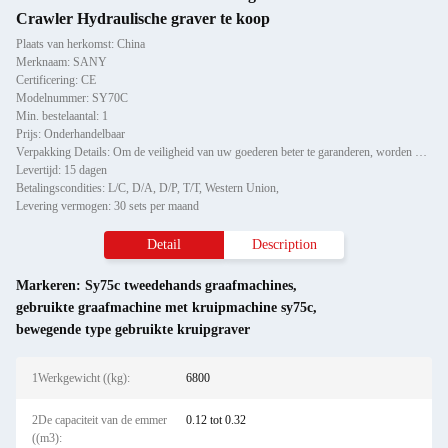
Crawler Hydraulische graver te koop
Plaats van herkomst: China
Merknaam: SANY
Certificering: CE
Modelnummer: SY70C
Min. bestelaantal: 1
Prijs: Onderhandelbaar
Verpakking Details: Om de veiligheid van uw goederen beter te garanderen, worden professionele, milieuvriendelijke, hand
Levertijd: 15 dagen
Betalingscondities: L/C, D/A, D/P, T/T, Western Union,
Levering vermogen: 30 sets per maand
Detail
Description
Markeren:
Sy75c tweedehands graafmachines
,
gebruikte graafmachine met kruipmachine sy75c
,
bewegende type gebruikte kruipgraver
1Werkgewicht ((kg):
6800
2De capaciteit van de emmer
0.12 tot 0.32
((m3):