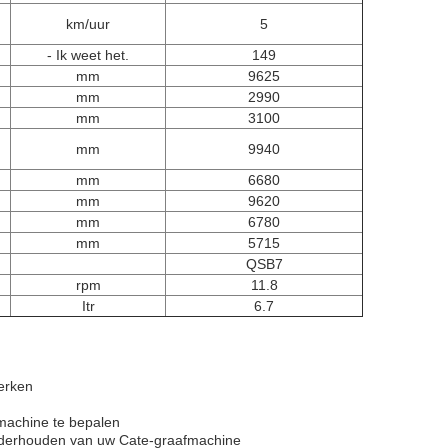
km/uur
5
- Ik weet het.
149
mm
9625
mm
2990
mm
3100
mm
9940
mm
6680
mm
9620
mm
6780
mm
5715
QSB7
rpm
11.8
Itr
6.7
erken
fmachine te bepalen
onderhouden van uw Cate-graafmachine