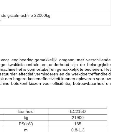
nds graafmachine 22000kg
, 
e
oor engineering.gemakkelijk omgaan met verschillende
 kwaliteitscontrole en onderhoud zijn de belangrijkste
 machineHet is comfortabel en gemakkelijk te bedienen. Het
estuurder effectief verminderen en de werkdoeltreffendheid
ok een hogere kosteneffectiviteit kunnen opleveren voor uw
hine betekent kiezen voor efficiëntie, betrouwbaarheid en
Eenheid
EC215D
kg
21900
PS(kW)
135
m
0.8-1.3