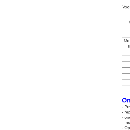
Voor
Om
h
On
- Pr
- re
- on
- In
- Op