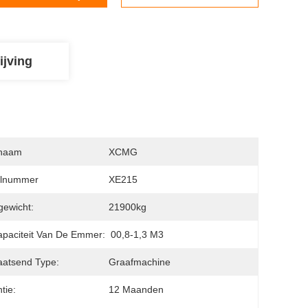
ijving
naam
XCMG
lnummer
XE215
ewicht:
21900kg
paciteit Van De Emmer:
00,8-1,3 M3
aatsend Type:
Graafmachine
tie:
12 Maanden