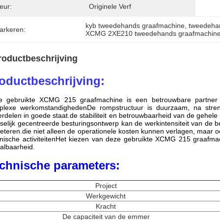
eur:
Originele Verf
kyb tweedehands graafmachine
, 
tweedeha
arkeren:
XCMG 2XE210 tweedehands graafmachin
roductbeschrijving
oductbeschrijving:
e gebruikte XCMG 215 graafmachine is een betrouwbare partner v
plexe werkomstandighedenDe rompstructuur is duurzaam, na strenge
rdelen in goede staat.de stabiliteit en betrouwbaarheid van de gehele
elijk gecentreerde besturingsontwerp kan de werkintensiteit van de b
eteren.die niet alleen de operationele kosten kunnen verlagen, maar o
nische activiteitenHet kiezen van deze gebruikte XCMG 215 graafmac
albaarheid.
chnische parameters:
Project
Werkgewicht
Kracht
De capaciteit van de emmer