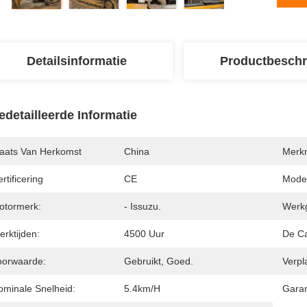
Detailsinformatie
Productbeschr
edetailleerde Informatie
laats Van Herkomst
China
Merk
rtificering
CE
Mode
otormerk:
- Issuzu.
Werkg
rktijden:
4500 Uur
De Ca
oorwaarde:
Gebruikt, Goed.
Verpl
ominale Snelheid:
5.4km/H
Garan