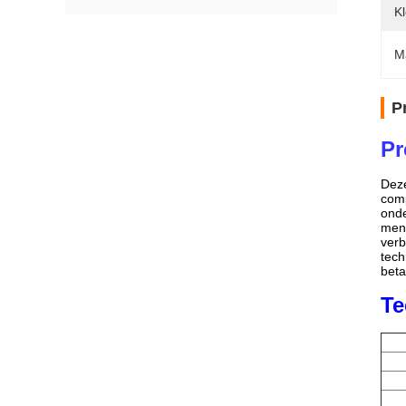
Kl
M
P
Pr
Dez
com
onde
mens
verb
tech
beta
Te