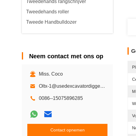
Tweedehands rangschrijver
Tweedehands roller
Tweede Handbulldozer
G
Neem contact met ons op
P
Miss. Coco
Ce
Oltx-1@usedexcavatordigger.com
M
0086--15075896285
We
V
N
Contact opnemen