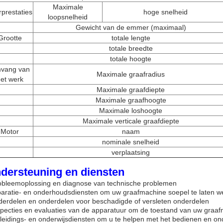
Maximale
prestaties
hoge snelheid
loopsnelheid
Gewicht van de emmer (maximaal)
Grootte
totale lengte
totale breedte
totale hoogte
vang van
Maximale graafradius
et werk
Maximale graafdiepte
Maximale graafhoogte
Maximale loshoogte
Maximale verticale graafdiepte
Motor
naam
nominale snelheid
verplaatsing
dersteuning en diensten
obleemoplossing en diagnose van technische problemen
paratie- en onderhoudsdiensten om uw graafmachine soepel te laten w
derdelen en onderdelen voor beschadigde of versleten onderdelen
specties en evaluaties van de apparatuur om de toestand van uw graa
leidings- en onderwijsdiensten om u te helpen met het bedienen en 