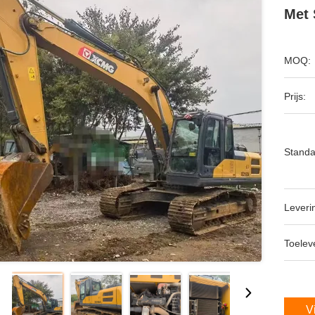
Met 
MOQ:
Prijs:
Standa
Leveri
Toeleve
V