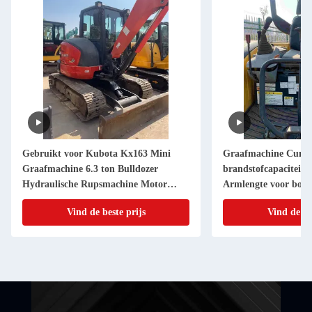
Gebruikt voor Kubota Kx163 Mini
Graafmachine Cummi
Graafmachine 6.3 ton Bulldozer
brandstofcapaciteit 
Hydraulische Rupsmachine Motor
Armlengte voor bo
Japan Gebruikte Kubota Kx163 Mini
Vind de beste prijs
Vind de be
Graafmachine