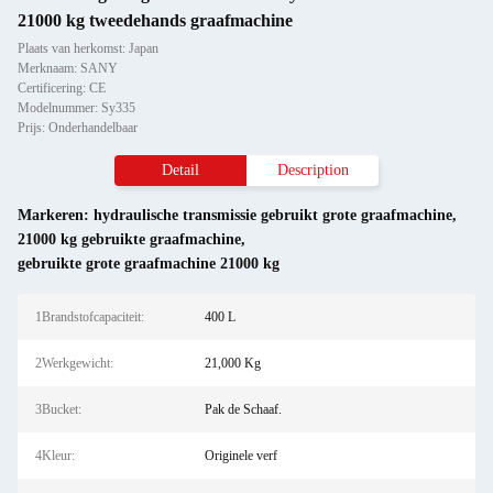
21000 kg tweedehands graafmachine
Plaats van herkomst: Japan
Merknaam: SANY
Certificering: CE
Modelnummer: Sy335
Prijs: Onderhandelbaar
Detail
Description
Markeren:
hydraulische transmissie gebruikt grote graafmachine
,
21000 kg gebruikte graafmachine
,
gebruikte grote graafmachine 21000 kg
1Brandstofcapaciteit:
400 L
2Werkgewicht:
21,000 Kg
3Bucket:
Pak de Schaaf.
4Kleur:
Originele verf