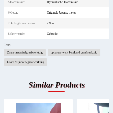
5Transmissie:
Hydraulische Transmissie
6Motor:
Originele Japanse motor
7De lengte van de stok:
2.9 m
8Voorwaarde:
Gebruikt
Tags:
Zwaar materiaalgraafwerktuig
op zwaar werk berekend graafwerktuig
Groot Mijnbouwgraafwerktuig
Similar Products