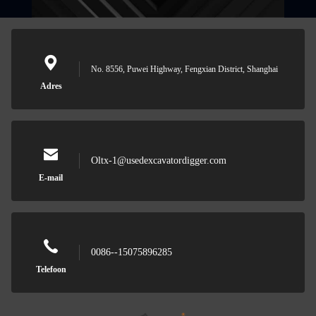
No. 8556, Puwei Highway, Fengxian District, Shanghai
Adres
Oltx-1@usedexcavatordigger.com
E-mail
0086--15075896285
Telefoon