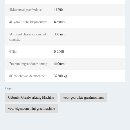
3Maximaal graafradius:
11290
4Hydraulische klepmerken:
Komatsu
5Ground clearance van het
350 mm
chassis:
6Tijd:
0-2000
7minimumgrondontruiming:
440mm
8Gewicht van de machine:
37500 kg
Tags:
Gebruikt Graafwerktuig Machine
voor gebruikte graafmachines
voor eigendom mini graafmachine