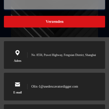
Verzenden
No. 8556, Puwei Highway, Fengxian District, Shanghai
Adres
Oltx-1@usedexcavatordigger.com
E-mail