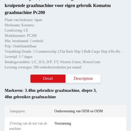
kruipende graafmachine voor eigen gebruik Komatsu
graafmachine Pc200
Plaats van herkomst: Japan
Merknaam: Komatsu
Certificering: CE
Modelnummer: PC200
Min. bestelaantal: 1 eenheid
Prijs: Onderhandelbaar
Verpakking Details: 1.Containerschip 2.Flat Rack Ship 3.Bulk Cargo Ship 4.Ro-Ro Ship Volgens verschillende modellen kunn
Levertijd: 5-7 dagen
Betalingscondities: L/C, D/A, D/P, T/T, Western Union, MoneyGram
Levering vermogen: 500 eenheden/eenheden per maand
Detail
Description
Markeren:
3.48m gebruikte graafmachine
,
diepte 3
,
48m gebruikte graafmachine
1aangepast:
Ondersteuning van OEM en ODM
2Verslag van de test van de
Voorziening
machine: