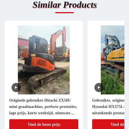
Similar Products
Originele gebruikte Hitachi ZX50U
Gebruikte, originele
mini graafmachine, perfecte prestaties,
Hyundai HX375L-gr
lage prijs, korte werktijd, nieuwste
uitstekende prestaties
model.
prijzen te koop in S
Vind de beste prijs
Vind de be