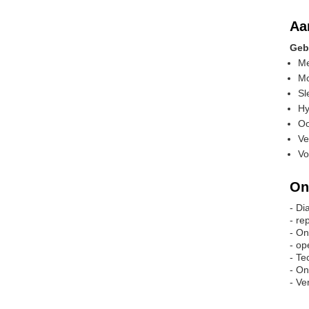
Aa
Geb
Me
Mo
Sl
Hy
Oo
Ve
Vo
On
- Di
- re
- On
- op
- Te
- On
- Ve