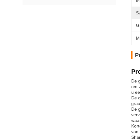
M
S
G
M
P
Pr
De g
om z
u ee
De g
graa
De g
verv
waar
Kort
van 
Shan