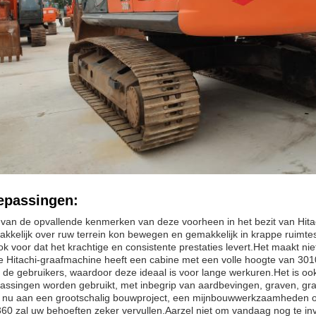
epassingen:
van de opvallende kenmerken van deze voorheen in het bezit van Hit
kkelijk over ruw terrein kon bewegen en gemakkelijk in krappe ruimte
ok voor dat het krachtige en consistente prestaties levert.Het maakt niet
 Hitachi-graafmachine heeft een cabine met een volle hoogte van 30
 de gebruikers, waardoor deze ideaal is voor lange werkuren.Het is oo
assingen worden gebruikt, met inbegrip van aardbevingen, graven, gr
 nu aan een grootschalig bouwproject, een mijnbouwwerkzaamheden o
60 zal uw behoeften zeker vervullen.Aarzel niet om vandaag nog te i