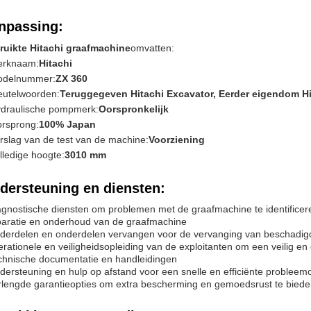
npassing:
ruikte Hitachi graafmachine
omvatten:
rknaam:
Hitachi
delnummer:
ZX 360
eutelwoorden:
Teruggegeven Hitachi Excavator, Eerder eigendom Hit
draulische pompmerk:
Oorspronkelijk
rsprong:
100% Japan
rslag van de test van de machine:
Voorziening
lledige hoogte:
3010 mm
dersteuning en diensten:
agnostische diensten om problemen met de graafmachine te identificer
paratie en onderhoud van de graafmachine
derdelen en onderdelen vervangen voor de vervanging van beschadigd
erationele en veiligheidsopleiding van de exploitanten om een veilig e
chnische documentatie en handleidingen
dersteuning en hulp op afstand voor een snelle en efficiënte probleem
rlengde garantieopties om extra bescherming en gemoedsrust te bied