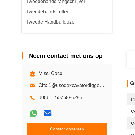
Tweedehands rangschrijver
Tweedehands roller
Tweede Handbulldozer
Neem contact met ons op
Miss. Coco
G
Oltx-1@usedexcavatordigger.com
0086--15075896285
P
Ce
O
Contact opnemen