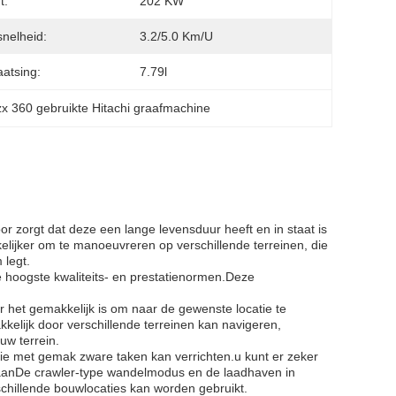
t:
202 KW
nelheid:
3.2/5.0 Km/u
aatsing:
7.79l
zx 360 gebruikte Hitachi graafmachine
r zorgt dat deze een lange levensduur heeft en in staat is
lijker om te manoeuvreren op verschillende terreinen, die
 legt.
hoogste kwaliteits- en prestatienormen.Deze
het gemakkelijk is om naar de gewenste locatie te
elijk door verschillende terreinen kan navigeren,
uw terrein.
ie met gemak zware taken kan verrichten.u kunt er zeker
egaanDe crawler-type wandelmodus en de laadhaven in
chillende bouwlocaties kan worden gebruikt.