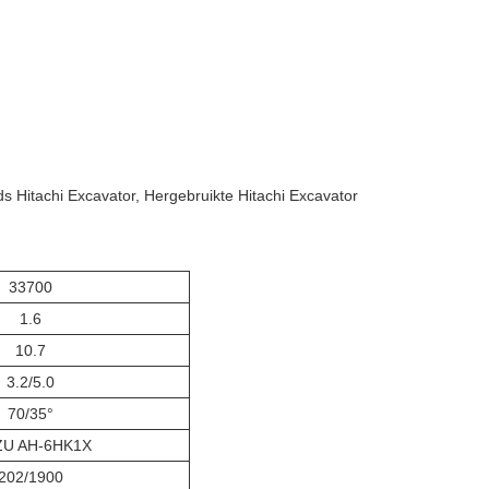
 Hitachi Excavator, Hergebruikte Hitachi Excavator
33700
1.6
10.7
3.2/5.0
70/35°
ZU AH-6HK1X
202/1900