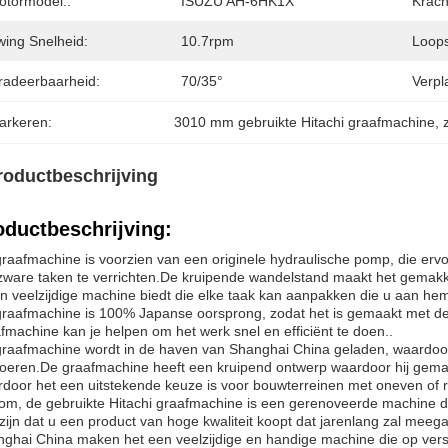
otormodel::
ISUZU AH-6HK1X
Krach
wing Snelheid:
10.7rpm
Loops
radeerbaarheid:
70/35°
Verpl
arkeren:
3010 mm gebruikte Hitachi graafmachine
, 
roductbeschrijving
oductbeschrijving:
raafmachine is voorzien van een originele hydraulische pomp, die ervoo
ware taken te verrichten.De kruipende wandelstand maakt het gemakke
n veelzijdige machine biedt die elke taak kan aanpakken die u aan hem
raafmachine is 100% Japanse oorsprong, zodat het is gemaakt met de 
fmachine kan je helpen om het werk snel en efficiënt te doen..
raafmachine wordt in de haven van Shanghai China geladen, waardoor 
oeren.De graafmachine heeft een kruipend ontwerp waardoor hij gemakk
door het een uitstekende keuze is voor bouwterreinen met oneven of r
om, de gebruikte Hitachi graafmachine is een gerenoveerde machine d
zijn dat u een product van hoge kwaliteit koopt dat jarenlang zal me
ghai China maken het een veelzijdige en handige machine die op vers