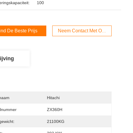
ringskapaciteit:
100
ind De Beste Prijs
Neem Contact Met Ons Op
ijving
naam
Hitachi
lnummer
ZX360H
ewicht:
21100KG