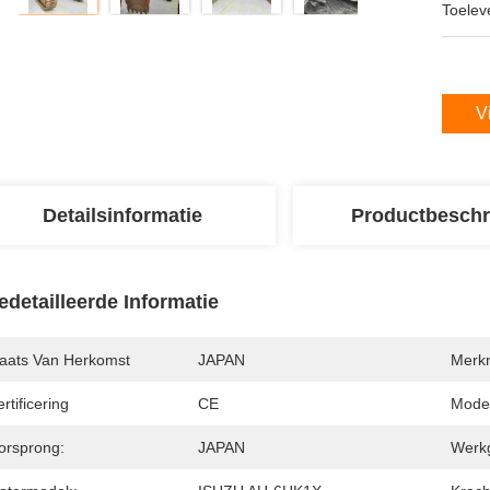
Toeleve
V
Detailsinformatie
Productbeschr
edetailleerde Informatie
laats Van Herkomst
JAPAN
Merk
rtificering
CE
Mode
orsprong:
JAPAN
Werkg