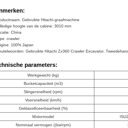
nmerken:
oductnaam: Gebruikte Hitachi-graafmachine
lledige hoogte van de cabine: 3010 mm
catie: China
pe: crawler
igine: 100% Japan
eutelwoorden: Gebruikte Hitachi Zx360 Crawler Excavator, Tweedehands
chnische parameters:
Werkgewicht (kg)
Bucketcapaciteit (m3)
Slingersnelheid (rpm)
Voersnelheid (km/h)
Geklassificeerbaarheid (%)
Motormodel
ISU
Nominaal vermogen ((kw/rpm)