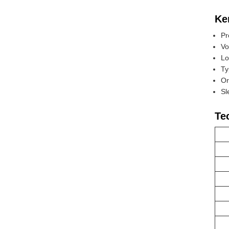
Ke
Pr
Vo
Lo
Ty
Or
Sl
Te