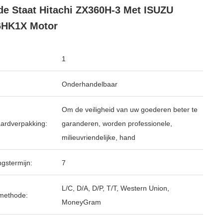
e Staat Hitachi ZX360H-3 Met ISUZU
6HK1X Motor
1
Onderhandelbaar
Om de veiligheid van uw goederen beter te
ardverpakking:
garanderen, worden professionele,
milieuvriendelijke, hand
ngstermijn:
7
L/C, D/A, D/P, T/T, Western Union,
methode:
MoneyGram