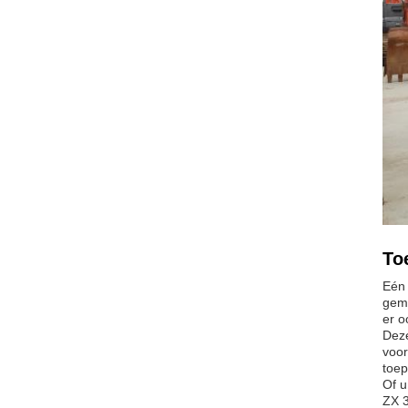
To
Eén 
gema
er o
Deze
voor
toep
Of u
ZX 3