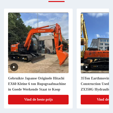
Gebruikte Japanse Originele Hitachi
35Ton Earthmoving 
EX60 Kleine 6 ton Rupsgraafmachine
Construction Used D
in Goede Werkende Staat te Koop
ZX350G Hydraulic C
Vind de beste prijs
Vind de be