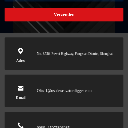
Verzenden
No. 8556, Puwei Highway, Fengxian District, Shanghai
Adres
Oltx-1@usedexcavatordigger.com
E-mail
0086--15075896285