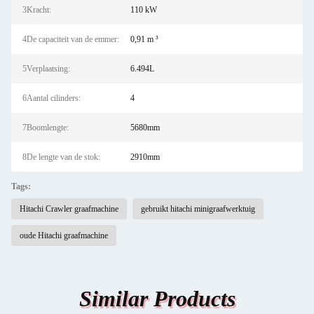
3Kracht:
110 kW
4De capaciteit van de emmer:
0,91 m ³
5Verplaatsing:
6.494L
6Aantal cilinders:
4
7Boomlengte:
5680mm
8De lengte van de stok:
2910mm
Tags:
Hitachi Crawler graafmachine
gebruikt hitachi minigraafwerktuig
oude Hitachi graafmachine
Similar Products