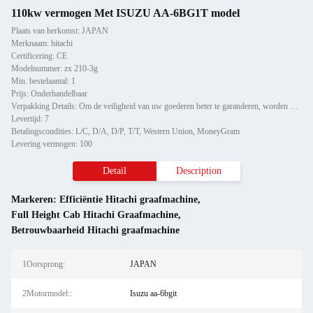
110kw vermogen Met ISUZU AA-6BG1T model
Plaats van herkomst: JAPAN
Merknaam: hitachi
Certificering: CE
Modelnummer: zx 210-3g
Min. bestelaantal: 1
Prijs: Onderhandelbaar
Verpakking Details: Om de veiligheid van uw goederen beter te garanderen, worden professionele, milieuvriendelijke, hand
Levertijd: 7
Betalingscondities: L/C, D/A, D/P, T/T, Western Union, MoneyGram
Levering vermogen: 100
Detail
Description
Markeren:
Efficiëntie Hitachi graafmachine
,
Full Height Cab Hitachi Graafmachine
,
Betrouwbaarheid Hitachi graafmachine
1Oorsprong:
JAPAN
2Motormodel::
Isuzu aa-6bgit