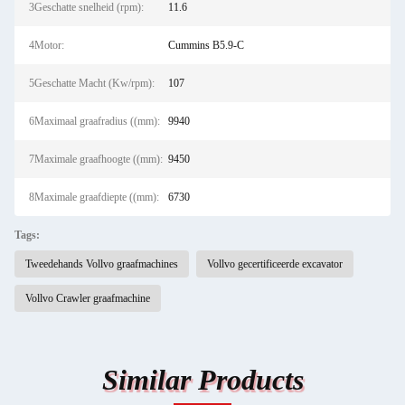
3Geschatte snelheid (rpm):
11.6
4Motor:
Cummins B5.9-C
5Geschatte Macht (Kw/rpm):
107
6Maximaal graafradius ((mm):
9940
7Maximale graafhoogte ((mm):
9450
8Maximale graafdiepte ((mm):
6730
Tags:
Tweedehands Vollvo graafmachines
Vollvo gecertificeerde excavator
Vollvo Crawler graafmachine
Similar Products