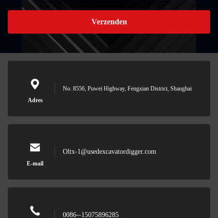
Verzenden
No. 8556, Puwei Highway, Fengxian District, Shanghai
Adres
Oltx-1@usedexcavatordigger.com
E-mail
0086--15075896285