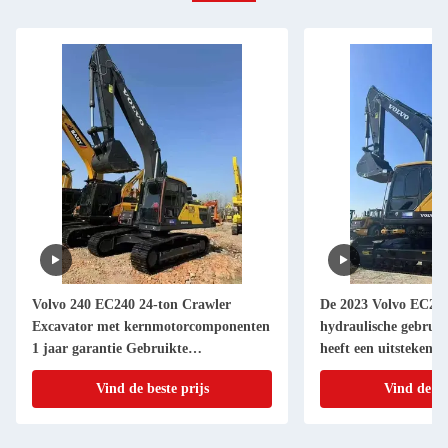
Volvo 240 EC240 24-ton Crawler
De 2023 Volvo EC290
Excavator met kernmotorcomponenten
hydraulische gebrui
1 jaar garantie Gebruikte
heeft een uitstekende
grondverwerkende apparatuur
Complete inventaris e
Vind de beste prijs
Vind de be