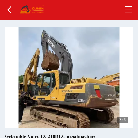
2
/
6
Gebruikte Volvo EC210BLC graafmachine