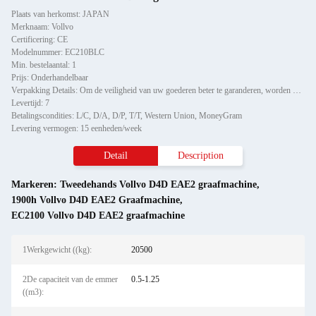
Plaats van herkomst: JAPAN
Merknaam: Vollvo
Certificering: CE
Modelnummer: EC210BLC
Min. bestelaantal: 1
Prijs: Onderhandelbaar
Verpakking Details: Om de veiligheid van uw goederen beter te garanderen, worden professionele, milieuvriendelijke, hand
Levertijd: 7
Betalingscondities: L/C, D/A, D/P, T/T, Western Union, MoneyGram
Levering vermogen: 15 eenheden/week
Detail
Description
Markeren:
Tweedehands Vollvo D4D EAE2 graafmachine
,
1900h Vollvo D4D EAE2 Graafmachine
,
EC2100 Vollvo D4D EAE2 graafmachine
1Werkgewicht ((kg):
20500
2De capaciteit van de emmer
0.5-1.25
((m3):