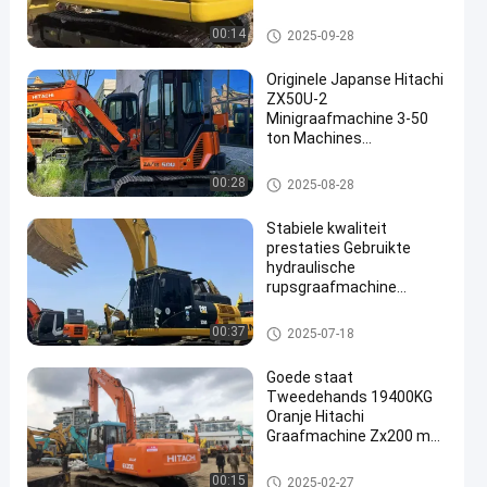
Gebruikt Bouw Landbouw
het gebruikte graafwerktuig va
00:14
2025-09-28
n KOMATSU
Originele Japanse Hitachi
ZX50U-2
Minigraafmachine 3-50
ton Machines
en
Tweedehands
Rupsgraafmachine
Gebruikt Hitachi-Graafwerktuig
00:28
2025-08-28
Stabiele kwaliteit
prestaties Gebruikte
hydraulische
rupsgraafmachine
CAT336D Exporteurs In
Goede Staat
Gebruikte CAT-graafmachine
00:37
2025-07-18
Goede staat
Tweedehands 19400KG
Oranje Hitachi
Graafmachine Zx200 met
ISUZU AA-6BGIT Motor
Gebruikt Hitachi-Graafwerktuig
00:15
2025-02-27