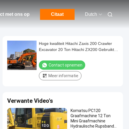
ct met ons op
Citaat
Dutch
Hoge kwaliteit Hitachi Zaxis 200 Crawler
Excavator 20 Ton Hitachi ZX200 Gebruikte
Crawler Digger te koop
Contact opnemen
Meer informatie
Verwante Video's
Komatsu PC120
Graafmachine 12 Ton
Mini Graafmachine
Hydraulische Rupsband