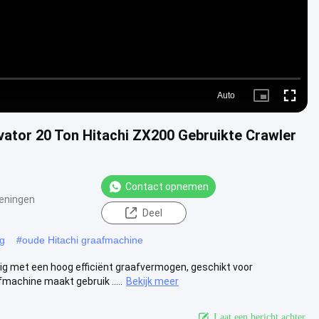
Auto
Picture-
Fullscre
in-
Picture
avator 20 Ton Hitachi ZX200 Gebruikte Crawler
Contact opnemen
eningen
Deel
ig
#
oude Hitachi graafmachine
g met een hoog efficiënt graafvermogen, geschikt voor
achine maakt gebruik .....
Bekijk meer
Laat een bericht achter.