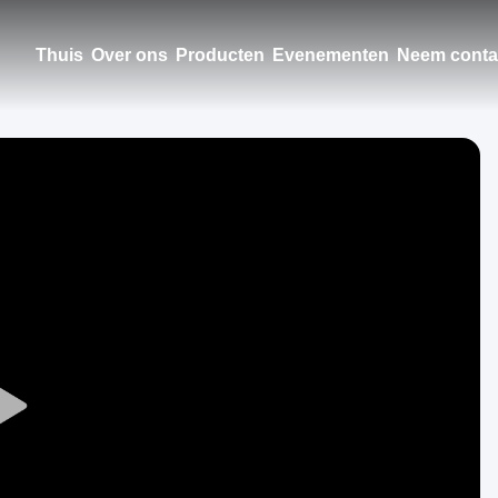
Thuis
Over ons
Producten
Evenementen
Neem conta
Play
Video