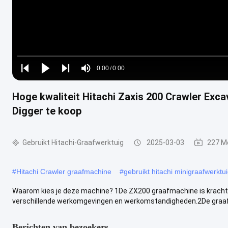
Loaded
:
0%
0:00
/
0:00
Play
Play
Play
Mute
Current
Duration
next
next
Hoge kwaliteit Hitachi Zaxis 200 Crawler Exc
Time
Digger te koop
Gebruikt Hitachi-Graafwerktuig
2025-03-03
227 M
#
Hitachi Crawler graafmachine
#
gebruikt hitachi minigraafwerktu
Waarom kies je deze machine? 1De ZX200 graafmachine is krachti
verschillende werkomgevingen en werkomstandigheden.2De graafm
Berichten van bezoekers