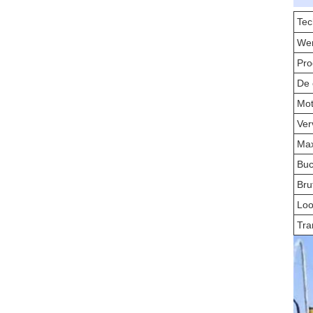
Tec
Wer
Pro
De 
Mot
Ver
Max
Buc
Bru
Loo
Tra