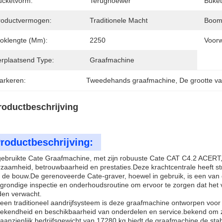
ucketvorm:
Terughoewer
Buket
roductvermogen:
Traditionele Macht
Boom
toklengte (mm):
2250
Voor
erplaatsend Type:
Graafmachine
arkeren:
Tweedehands graafmachine
, 
De grootte v
roductbeschrijving
roductbeschrijving:
ebruikte Cate Graafmachine, met zijn robuuste Cate CAT C4.2 ACERT, 
zaamheid, betrouwbaarheid en prestaties.Deze krachtcentrale heeft st
 de bouw.De gerenoveerde Cate-graver, hoewel in gebruik, is een van 
grondige inspectie en onderhoudsroutine om ervoor te zorgen dat het
en verwacht.
een traditioneel aandrijfsysteem is deze graafmachine ontworpen vo
ekendheid en beschikbaarheid van onderdelen en service.bekend om 
aanzienlijk bedrijfsgewicht van 17280 kg biedt de graafmachine de stabi