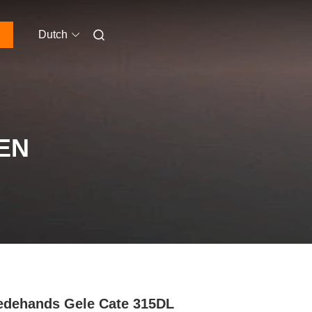
Dutch
EN
dehands Gele Cate 315DL