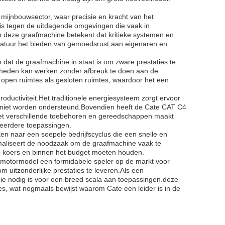
 mijnbouwsector, waar precisie en kracht van het
 is tegen de uitdagende omgevingen die vaak in
deze graafmachine betekent dat kritieke systemen en
paratuur.het bieden van gemoedsrust aan eigenaren en
n dat de graafmachine in staat is om zware prestaties te
gheden kan werken zonder afbreuk te doen aan de
l open ruimtes als gesloten ruimtes, waardoor het een
oductiviteit.Het traditionele energiesysteem zorgt ervoor
jk niet worden ondersteund.Bovendien heeft de Cate CAT C4
met verschillende toebehoren en gereedschappen maakt
eerdere toepassingen.
n naar een soepele bedrijfscyclus die een snelle en
maliseert de noodzaak om de graafmachine vaak te
op koers en binnen het budget moeten houden.
-motormodel een formidabele speler op de markt voor
 uitzonderlijke prestaties te leveren.Als een
die nodig is voor een breed scala aan toepassingen.deze
es, wat nogmaals bewijst waarom Cate een leider is in de