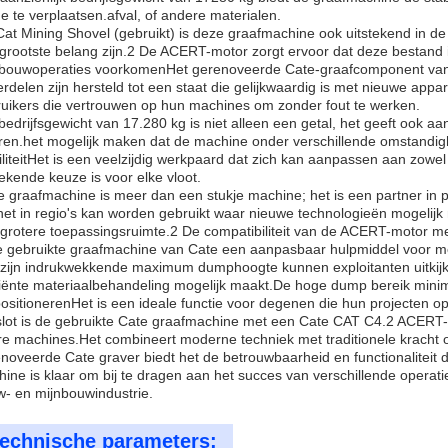
e te verplaatsen.afval, of andere materialen.
Cat Mining Shovel (gebruikt) is deze graafmachine ook uitstekend in de
rgrootste belang zijn.2 De ACERT-motor zorgt ervoor dat deze bestand
bouwoperaties voorkomenHet gerenoveerde Cate-graafcomponent van 
rdelen zijn hersteld tot een staat die gelijkwaardig is met nieuwe ap
uikers die vertrouwen op hun machines om zonder fout te werken.
bedrijfsgewicht van 17.280 kg is niet alleen een getal, het geeft ook aa
ren.het mogelijk maken dat de machine onder verschillende omstandi
iliteitHet is een veelzijdig werkpaard dat zich kan aanpassen aan zowe
tekende keuze is voor elke vloot.
 graafmachine is meer dan een stukje machine; het is een partner in pr
het in regio's kan worden gebruikt waar nieuwe technologieën mogeli
grotere toepassingsruimte.2 De compatibiliteit van de ACERT-motor 
 gebruikte graafmachine van Cate een aanpasbaar hulpmiddel voor m
zijn indrukwekkende maximum dumphoogte kunnen exploitanten uitkijke
ciënte materiaalbehandeling mogelijk maakt.De hoge dump bereik mini
ositionerenHet is een ideale functie voor degenen die hun projecten 
slot is de gebruikte Cate graafmachine met een Cate CAT C4.2 ACERT
e machines.Het combineert moderne techniek met traditionele kracht om
noveerde Cate graver biedt het de betrouwbaarheid en functionaliteit 
ine is klaar om bij te dragen aan het succes van verschillende operati
- en mijnbouwindustrie.
echnische parameters: