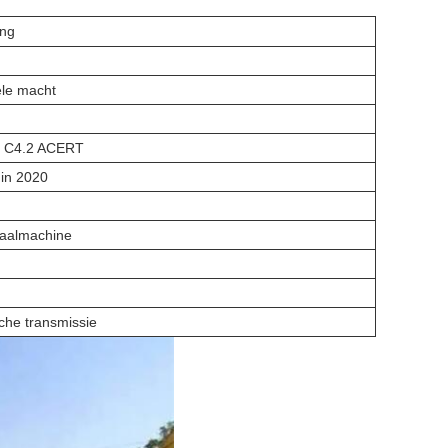
ing
ele macht
T C4.2 ACERT
in 2020
haalmachine
che transmissie