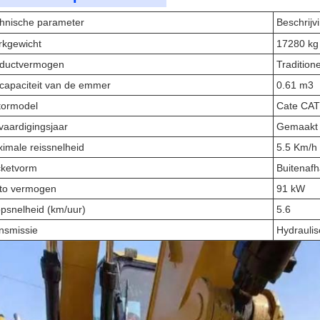
hnische parameter
Beschrijv
kgewicht
17280 kg
ductvermogen
Tradition
capaciteit van de emmer
0.61 m3
ormodel
Cate CA
vaardigingsjaar
Gemaakt 
imale reissnelheid
5.5 Km/h
ketvorm
Buitenaf
to vermogen
91 kW
psnelheid (km/uur)
5.6
nsmissie
Hydraulis