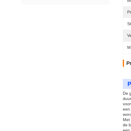
B
P
S
V
M
P
P
De g
duur
voor
een 
word
Met 
de b
een 