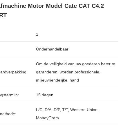
fmachine Motor Model Cate CAT C4.2
RT
1
Onderhandelbaar
Om de veiligheid van uw goederen beter te
ardverpakking:
garanderen, worden professionele,
milieuvriendelijke, hand
ngstermijn:
15 dagen
L/C, D/A, D/P, T/T, Western Union,
methode:
MoneyGram