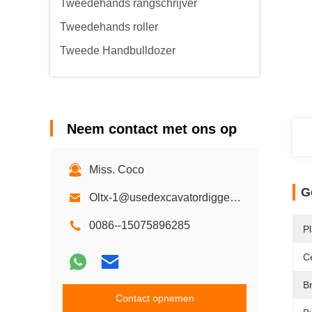
Tweedehands rangschrijver
Tweedehands roller
Tweede Handbulldozer
Neem contact met ons op
Miss. Coco
G
Oltx-1@usedexcavatordigger.com
0086--15075896285
P
Ce
B
Contact opnemen