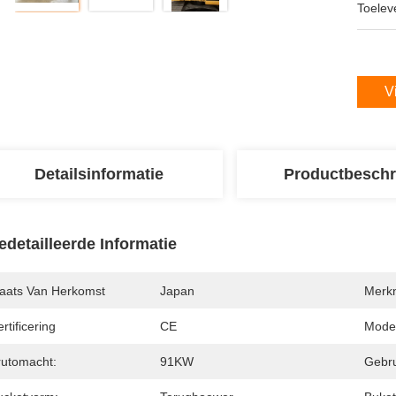
Toeleve
V
Detailsinformatie
Productbeschr
edetailleerde Informatie
laats Van Herkomst
Japan
Merk
rtificering
CE
Mode
rutomacht:
91KW
Gebru