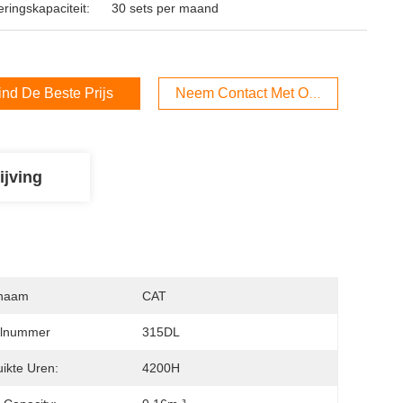
ringskapaciteit:
30 sets per maand
ind De Beste Prijs
Neem Contact Met Ons Op
ijving
naam
CAT
lnummer
315DL
ikte Uren:
4200H