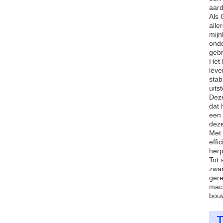
aard
Als 
alle
mijn
onde
gebr
Het 
leve
stab
uits
Deze
dat 
een 
deze
Met 
effi
herp
Tot 
zwar
gere
mach
bouw
T