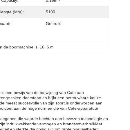
 Capacity:
0.16m ³
lengte (mm):
5100
waarde:
Gebruikt
an de boormachine is: 10
, 
6 m
is een bewijs van de toewijding van Cate aan
renge taken doorstaan en blijkt een betrouwbare keuze
de meest succesvolle van zijn soort.is onderworpen aan
 voldoet aan de hoge normen die van Cate-apparatuur
or degenen die waarde hechten aan bewezen technologie en
zijn indrukwekkende vermogen en brandstofverbruikMet
liteit en sterkte die nodig zijn om grote hoeveelheden