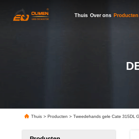
Thuis
Over ons
Producten
D
Thuis
>
Producten
>
Tweedehands gele Cate 315DL G
Producten