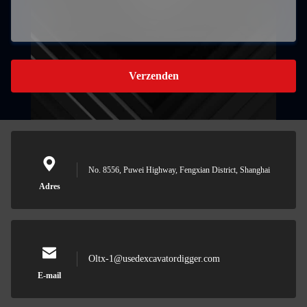
Verzenden
No. 8556, Puwei Highway, Fengxian District, Shanghai
Adres
Oltx-1@usedexcavatordigger.com
E-mail