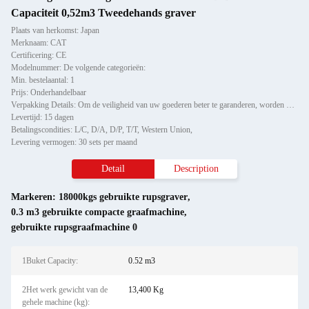
Capaciteit 0,52m3 Tweedehands graver
Plaats van herkomst: Japan
Merknaam: CAT
Certificering: CE
Modelnummer: De volgende categorieën:
Min. bestelaantal: 1
Prijs: Onderhandelbaar
Verpakking Details: Om de veiligheid van uw goederen beter te garanderen, worden professionele, milieuvriendelijke, hand
Levertijd: 15 dagen
Betalingscondities: L/C, D/A, D/P, T/T, Western Union,
Levering vermogen: 30 sets per maand
Detail
Description
Markeren:
18000kgs gebruikte rupsgraver
,
0.3 m3 gebruikte compacte graafmachine
,
gebruikte rupsgraafmachine 0
1Buket Capacity:
0.52 m3
2Het werk gewicht van de
13,400 Kg
gehele machine (kg):