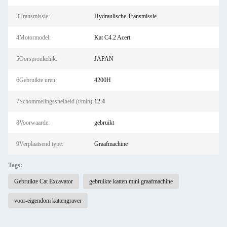
3Transmissie:
Hydraulische Transmissie
4Motormodel:
Kat C4.2 Acert
5Oorspronkelijk:
JAPAN
6Gebruikte uren:
4200H
7Schommelingssnelheid (t/min):
12.4
8Voorwaarde:
gebruikt
9Verplaatsend type:
Graafmachine
Tags:
Gebruikte Cat Excavator
gebruikte katten mini graafmachine
voor-eigendom kattengraver