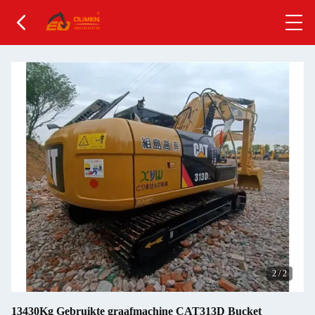
2
/
2
13430Kg Gebruikte graafmachine CAT313D Bucket