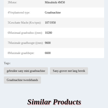
3Motor:
Mitsubishi 4M50
4Verplaatsend type:
Graafmachine
5Geschatte Macht (Kw/rpm):
107/1950
6Maximaal graafradius ((mm):
10280
7Maximale graafhoogte ((mm):
9600
8Maximale graafdiepte:
6600
Tags:
gebruikte sany mini graafmachine
Sany-grover met lang bereik
Graafmachine tweedehands
Similar Products