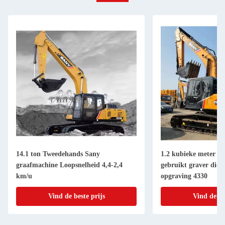
14.1 ton Tweedehands Sany
1.2 kubieke meter g
graafmachine Loopsnelheid 4,4-2,4
gebruikt graver diep
km/u
opgraving 4330
Vind de beste prijs
Vind de be