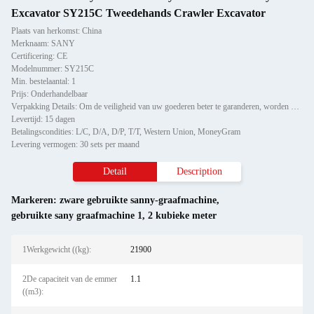
Excavator SY215C Tweedehands Crawler Excavator
Plaats van herkomst: China
Merknaam: SANY
Certificering: CE
Modelnummer: SY215C
Min. bestelaantal: 1
Prijs: Onderhandelbaar
Verpakking Details: Om de veiligheid van uw goederen beter te garanderen, worden professionele, milieuvriendelijke, hand
Levertijd: 15 dagen
Betalingscondities: L/C, D/A, D/P, T/T, Western Union, MoneyGram
Levering vermogen: 30 sets per maand
Detail
Description
Markeren:
zware gebruikte sanny-graafmachine
,
gebruikte sany graafmachine 1
,
2 kubieke meter
1Werkgewicht ((kg):
21900
2De capaciteit van de emmer
1.1
((m3):