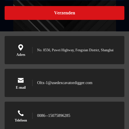
Verzenden
No. 8556, Puwei Highway, Fengxian District, Shanghai
Adres
Oltx-1@usedexcavatordigger.com
E-mail
0086--15075896285
Telefoon