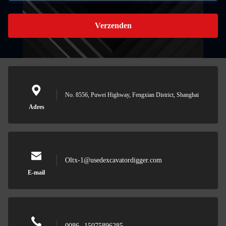
Verzenden
No. 8556, Puwei Highway, Fengxian District, Shanghai
Adres
Oltx-1@usedexcavatordigger.com
E-mail
0086--15075896285