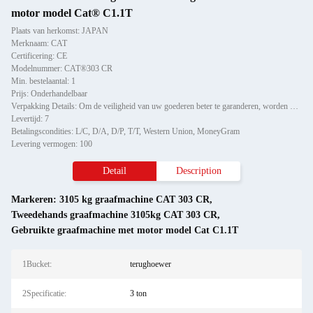
motor model Cat® C1.1T
Plaats van herkomst: JAPAN
Merknaam: CAT
Certificering: CE
Modelnummer: CAT®303 CR
Min. bestelaantal: 1
Prijs: Onderhandelbaar
Verpakking Details: Om de veiligheid van uw goederen beter te garanderen, worden professionele, milieuvriendelijke, hand
Levertijd: 7
Betalingscondities: L/C, D/A, D/P, T/T, Western Union, MoneyGram
Levering vermogen: 100
Detail
Description
Markeren:
3105 kg graafmachine CAT 303 CR
,
Tweedehands graafmachine 3105kg CAT 303 CR
,
Gebruikte graafmachine met motor model Cat C1.1T
1Bucket:
terughoewer
2Specificatie:
3 ton