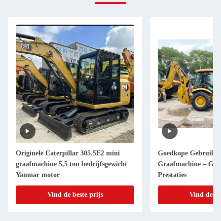
Originele Caterpillar 305.5E2 mini
Goedkope Gebruikt
graafmachine 5,5 ton bedrijfsgewicht
Graafmachine – Goe
Yanmar motor
Prestaties
Vind de beste prijs
Vind de be