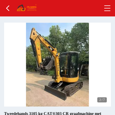
2
/
7
Tweedehands 3105 kg CAT®303 CR graafmachine met