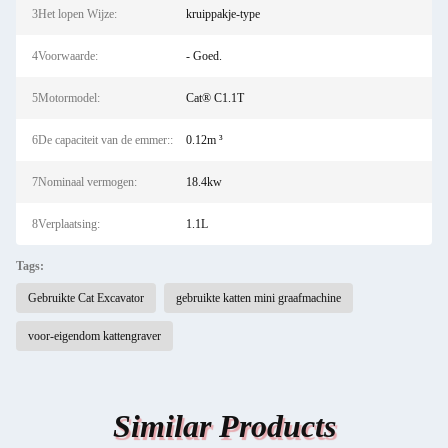
3Het lopen Wijze:
kruippakje-type
4Voorwaarde:
- Goed.
5Motormodel:
Cat® C1.1T
6De capaciteit van de emmer::
0.12m ³
7Nominaal vermogen:
18.4kw
8Verplaatsing:
1.1L
Tags:
Gebruikte Cat Excavator
gebruikte katten mini graafmachine
voor-eigendom kattengraver
Similar Products