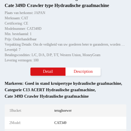
Cate 349D Crawler type Hydraulische graafmachine
Plaats van herkomst: JAPAN
Merknaam: CAT
Certificering: CE
Modelnummer: CAT349D
Min. bestelaantal: 1
Prijs: Onderhandelbaar
Verpakking Details: Om de veiligheid van uw goederen beter te garanderen, worden professionele, milieuvriendelijke, hand
Levertijd: 7
Betalingscondities: L/C, D/A, D/P, T/T, Western Union, MoneyGram
Levering vermogen: 100
Detail
Description
Markeren:
Goed in stand kruipertype hydraulische graafmachine
,
Categorie C13 ACERT Hydraulische graafmachine
,
Cate 349D Crawler Hydraulische graafmachine
1Bucket:
terughoewer
2Model:
CAT349