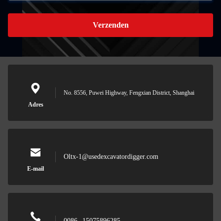
Verzenden
No. 8556, Puwei Highway, Fengxian District, Shanghai
Adres
Oltx-1@usedexcavatordigger.com
E-mail
0086--15075896285